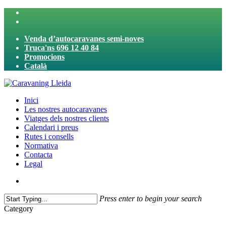
Skip
twitter
to
facebook
main
Venda d’autocaravanes semi-noves
content
Truca'ns 696 12 40 84
Promocions
Català
search
Menu
Inici
Les nostres autocaravanes
Viatges dels nostres clients
Calendari i preus
Rutes i consells
Normativa
Contacta
Legal
search
Press enter to begin your search
Close
Category
Search