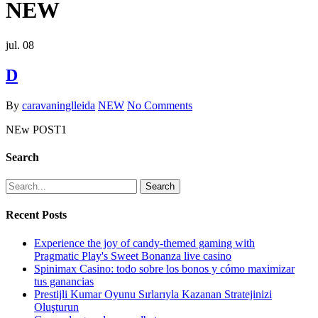
NEW
jul.
08
D
By
caravaninglleida
NEW
No Comments
NEw POST1
Search
Search
Recent Posts
Experience the joy of candy-themed gaming with
Pragmatic Play's Sweet Bonanza live casino
Spinimax Casino: todo sobre los bonos y cómo maximizar
tus ganancias
Prestijli Kumar Oyunu Sırlarıyla Kazanan Stratejinizi
Oluşturun