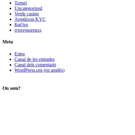
Tornei
Uncategorized
Verde casino
Ασφάλεια KYC
Καζίνο
στοιχηματικες
Meta
Entra
Canal de les entrades
Canal dels comentaris
WordPress.org (en anglès)
On som?