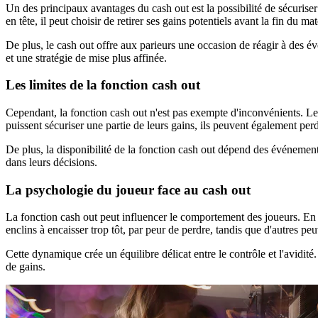
Un des principaux avantages du cash out est la possibilité de sécuriser
en tête, il peut choisir de retirer ses gains potentiels avant la fin du 
De plus, le cash out offre aux parieurs une occasion de réagir à des
et une stratégie de mise plus affinée.
Les limites de la fonction cash out
Cependant, la fonction cash out n'est pas exempte d'inconvénients. Les 
puissent sécuriser une partie de leurs gains, ils peuvent également perd
De plus, la disponibilité de la fonction cash out dépend des événements e
dans leurs décisions.
La psychologie du joueur face au cash out
La fonction cash out peut influencer le comportement des joueurs. En l
enclins à encaisser trop tôt, par peur de perdre, tandis que d'autres pe
Cette dynamique crée un équilibre délicat entre le contrôle et l'avidité
de gains.