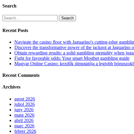
Search
Search
Recent Posts
Navigate the casino floor with Jaguarino's cutting-edge gambli
Discover the transformative power of the jackpot at Jaguarino o
Obtain rewarding results: a solid gambling mentality when jug
Fight for favorable odds: Your smart Mostbet gambling guide
Magyar Online Casino: kezdők útmutatója a legjobb bónuszok
Recent Comments
Archives
agost 2026
juliol 2026
juny 2026
maig 2026
abril 2026
març 2026
febrer 2026