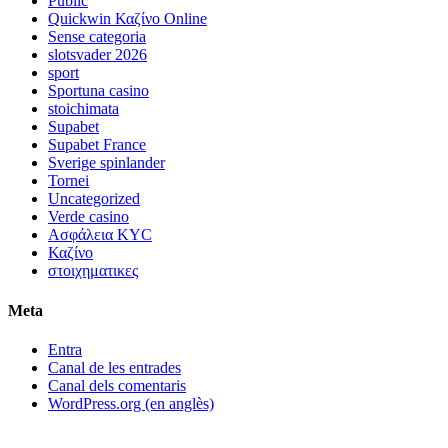
Public
Quickwin Καζίνο Online
Sense categoria
slotsvader 2026
sport
Sportuna casino
stoichimata
Supabet
Supabet France
Sverige spinlander
Tornei
Uncategorized
Verde casino
Ασφάλεια KYC
Καζίνο
στοιχηματικες
Meta
Entra
Canal de les entrades
Canal dels comentaris
WordPress.org (en anglès)