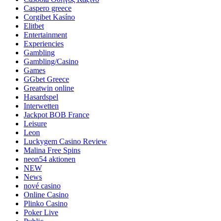
Caspero greece
Corgibet Kasíno
Elitbet
Entertainment
Experiencies
Gambling
Gambling/Casino
Games
GGbet Greece
Greatwin online
Hasardspel
Interwetten
Jackpot BOB France
Leisure
Leon
Luckygem Casino Review
Malina Free Spins
neon54 aktionen
NEW
News
nové casino
Online Casino
Plinko Casino
Poker Live