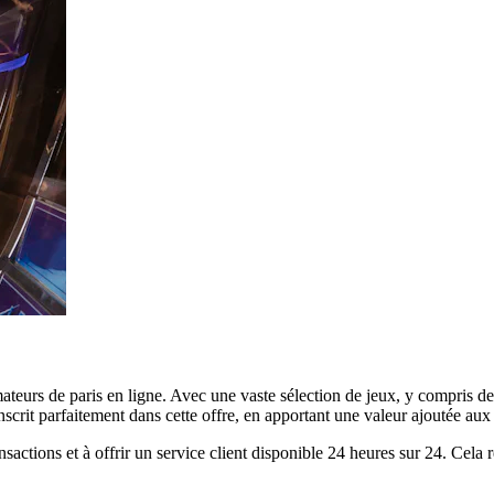
urs de paris en ligne. Avec une vaste sélection de jeux, y compris des p
inscrit parfaitement dans cette offre, en apportant une valeur ajoutée aux
nsactions et à offrir un service client disponible 24 heures sur 24. Cela