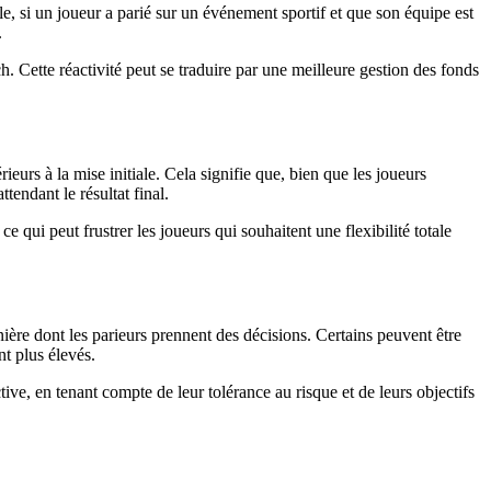
le, si un joueur a parié sur un événement sportif et que son équipe est
.
Cette réactivité peut se traduire par une meilleure gestion des fonds
eurs à la mise initiale. Cela signifie que, bien que les joueurs
tendant le résultat final.
e qui peut frustrer les joueurs qui souhaitent une flexibilité totale
ière dont les parieurs prennent des décisions. Certains peuvent être
nt plus élevés.
tive, en tenant compte de leur tolérance au risque et de leurs objectifs