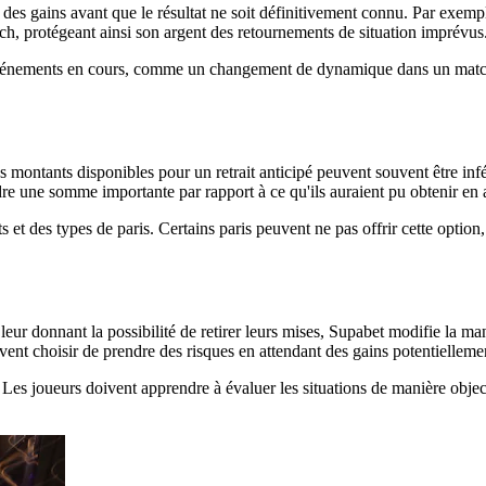
 des gains avant que le résultat ne soit définitivement connu. Par exemp
match, protégeant ainsi son argent des retournements de situation imprévus
 événements en cours, comme un changement de dynamique dans un match. 
montants disponibles pour un retrait anticipé peuvent souvent être inféri
re une somme importante par rapport à ce qu'ils auraient pu obtenir en at
t des types de paris. Certains paris peuvent ne pas offrir cette option, c
eur donnant la possibilité de retirer leurs mises, Supabet modifie la man
uvent choisir de prendre des risques en attendant des gains potentielleme
. Les joueurs doivent apprendre à évaluer les situations de manière objec