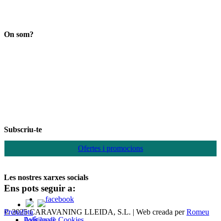
Search
On som?
Subscriu-te
Ofertes i promocions
Les nostres xarxes socials
Ens pots seguir a:
© 2025 CARAVANING LLEIDA, S.L. | Web creada per
Romeu Prenafeta
Política de Cookies
Avís legal