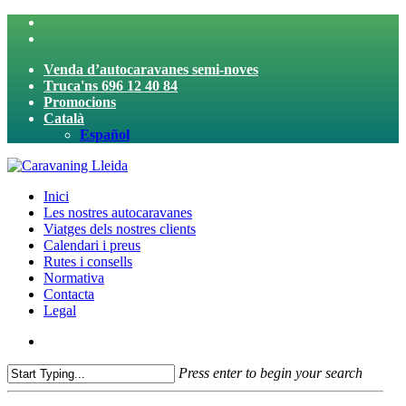
Skip
twitter
to
facebook
main
Venda d’autocaravanes semi-noves
content
Truca'ns 696 12 40 84
Promocions
Català
Español
search
Menu
Inici
Les nostres autocaravanes
Viatges dels nostres clients
Calendari i preus
Rutes i consells
Normativa
Contacta
Legal
search
Press enter to begin your search
Close