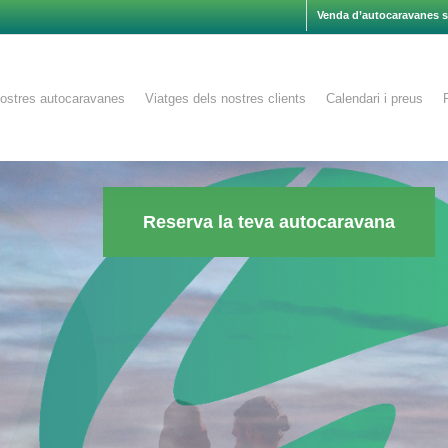
Venda d’autocaravanes 
ostres autocaravanes
Viatges dels nostres clients
Calendari i preus
Reserva la teva autocaravana