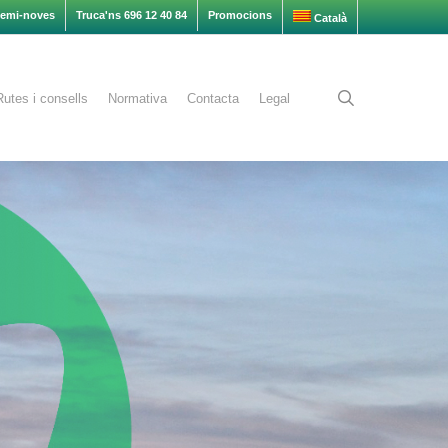
semi-noves
Truca'ns 696 12 40 84
Promocions
Català
search
Rutes i consells
Normativa
Contacta
Legal