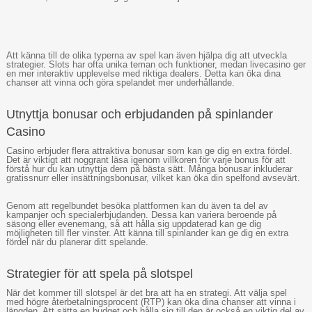
Att känna till de olika typerna av spel kan även hjälpa dig att utveckla
strategier. Slots har ofta unika teman och funktioner, medan livecasino ger
en mer interaktiv upplevelse med riktiga dealers. Detta kan öka dina
chanser att vinna och göra spelandet mer underhållande.
Utnyttja bonusar och erbjudanden på spinlander
Casino
Casino erbjuder flera attraktiva bonusar som kan ge dig en extra fördel.
Det är viktigt att noggrant läsa igenom villkoren för varje bonus för att
förstå hur du kan utnyttja dem på bästa sätt. Många bonusar inkluderar
gratissnurr eller insättningsbonusar, vilket kan öka din spelfond avsevärt.
Genom att regelbundet besöka plattformen kan du även ta del av
kampanjer och specialerbjudanden. Dessa kan variera beroende på
säsong eller evenemang, så att hålla sig uppdaterad kan ge dig
möjligheten till fler vinster. Att känna till spinlander kan ge dig en extra
fördel när du planerar ditt spelande.
Strategier för att spela på slotspel
När det kommer till slotspel är det bra att ha en strategi. Att välja spel
med högre återbetalningsprocent (RTP) kan öka dina chanser att vinna i
längden. Att sätta en budget och hålla sig till den är också en viktig del av