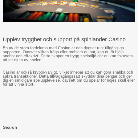
Upplev trygghet och support på spinlander Casino
En av de stora fördelarna med Casino är den dygnet runt tillgängliga
supporten. Oavsett vilken fråga eller problem du har, kan du få hjälp
snabbt och effektivt. Detta skapar en trygg spelmiljö där du kan fokusera
på att njuta av spelen.
Casino är också krypto-vänligt, vilket innebär att du kan göra snabba och
säkra transaktioner. Detta tillvägagångssätt skyddar dina pengar och ger
dig en smidigare spelupplevelse, oavsett om du spelar för nöjes skull eller
för att vinna stort.
Search