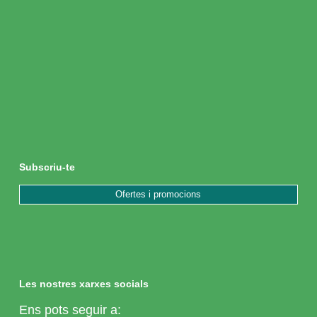
Subscriu-te
Ofertes i promocions
Les nostres xarxes socials
Ens pots seguir a: