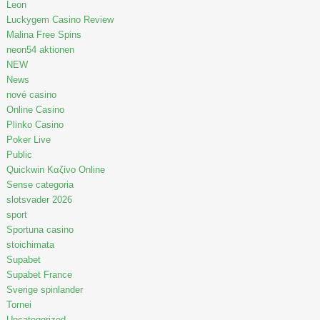
Leon
Luckygem Casino Review
Malina Free Spins
neon54 aktionen
NEW
News
nové casino
Online Casino
Plinko Casino
Poker Live
Public
Quickwin Καζίνο Online
Sense categoria
slotsvader 2026
sport
Sportuna casino
stoichimata
Supabet
Supabet France
Sverige spinlander
Tornei
Uncategorized