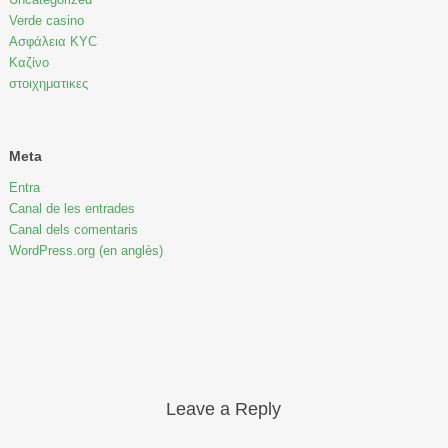
Verde casino
Ασφάλεια KYC
Καζίνο
στοιχηματικες
Meta
Entra
Canal de les entrades
Canal dels comentaris
WordPress.org (en anglès)
Leave a Reply