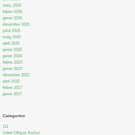
març 2026
febrer 2026
gener 2026
desembre 2025
juliol 2025
maig 2025
abril 2025
gener 2025
gener 2024
febrer 2023
gener 2023
desembre 2022
abril 2020
febrer 2017
gener 2017
Categories
111
1xbet Οδηγός Καζίνο