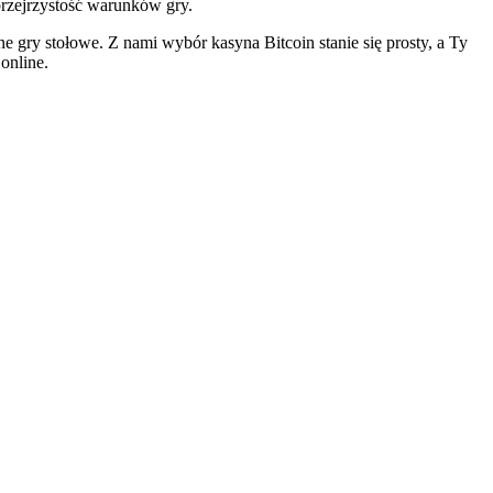
przejrzystość warunków gry.
ne gry stołowe. Z nami wybór kasyna Bitcoin stanie się prosty, a Ty
online.