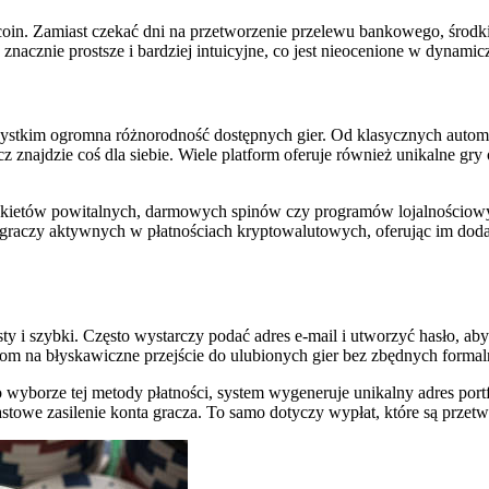
tcoin. Zamiast czekać dni na przetworzenie przelewu bankowego, śro
znacznie prostsze i bardziej intuicyjne, co jest nieocenione w dynamic
wszystkim ogromna różnorodność dostępnych gier. Od klasycznych autom
z znajdzie coś dla siebie. Wiele platform oferuje również unikalne gry
pakietów powitalnych, darmowych spinów czy programów lojalnościowy
raczy aktywnych w płatnościach kryptowalutowych, oferując im dodatko
y i szybki. Często wystarczy podać adres e-mail i utworzyć hasło, aby r
zom na błyskawiczne przejście do ulubionych gier bez zbędnych formal
yborze tej metody płatności, system wygeneruje unikalny adres portfel
stowe zasilenie konta gracza. To samo dotyczy wypłat, które są przetw