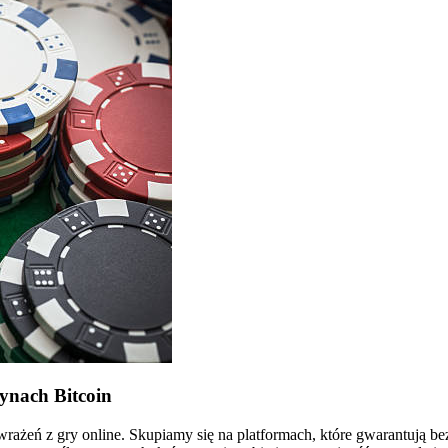
ynach Bitcoin
ażeń z gry online. Skupiamy się na platformach, które gwarantują be