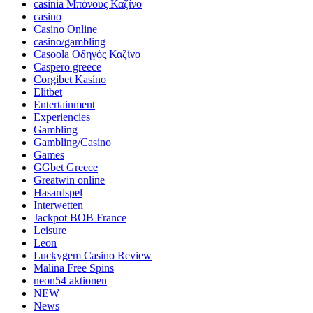
casinia Μπόνους Καζίνο
casino
Casino Online
casino/gambling
Casoola Οδηγός Καζίνο
Caspero greece
Corgibet Kasíno
Elitbet
Entertainment
Experiencies
Gambling
Gambling/Casino
Games
GGbet Greece
Greatwin online
Hasardspel
Interwetten
Jackpot BOB France
Leisure
Leon
Luckygem Casino Review
Malina Free Spins
neon54 aktionen
NEW
News