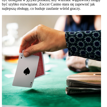
być szybko rozwiązane. Zoccer Casino stara się zapewnić jak
najlepszą obsługę, co buduje zaufanie wśród graczy.