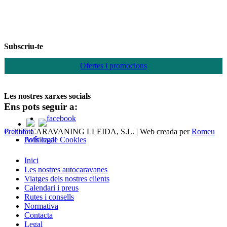
Subscriu-te
Ofertes i promocions
Les nostres xarxes socials
Ens pots seguir a:
© 2025 CARAVANING LLEIDA, S.L. | Web creada per
Romeu Prenafeta
Política de Cookies
Avís legal
Close
Inici
Menu
Les nostres autocaravanes
Viatges dels nostres clients
Calendari i preus
Rutes i consells
Normativa
Contacta
Legal