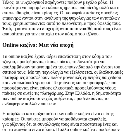
Τέλος, οι ψυχολογικοί παράγοντες παίζουν μεγάλο ρόλο. Η
ικανότητα να παραμένει κάποιος ήρεμος υπό πίεση, αλλά και η
αυτοπειθαρχία, είναι κρίσιμες. Οι κορυφαίοι παίκτες συνήθως
επικεντρώνονται στην ανάλυση της ψυχολογίας των αντιπάλων
τους, χρησιμοποιώντας αυτό το πλεονέκτημα προς όφελός τους.
Έτσι, η ικανότητα να διαχειρίζονται τα συναισθήματά τους είναι
απαραίτητη για την επιτυχία στον κόσμο του τζόγου.
Online καζίνο: Μια νέα εποχή
Τα online καζίνο έχουν φέρει επανάσταση στον κόσμο του
τζόγου, προσφέροντας στους παίκτες τη δυνατότητα να
απολαμβάνουν τα αγαπημένα τους παιχνίδια από την άνεση του
σπιτιού τους. Με την τεχνολογία να εξελίσσεται, οι διαδικτυακές
πλατφόρμες προσφέρουν πλέον μοναδικές εμπειρίες παιχνιδιού
και εντυπωσιακά γραφικά. Τα μπόνους και οι προσφορές που
προσφέρονται είναι επίσης ελκυστικά, προσελκύοντας νέους
παίκτες σε αυτές τις πλατφόρμες. Στην Ελλάδα, η δημοτικότητα
των online καζίνο συνεχώς αυξάνεται, προσελκύοντας το
ενδιαφέρον πολλών παικτών.
Η ασφάλεια και η αξιοπιστία των online καζίνο είναι επίσης
κρίσιμες. Οι παίκτες μπορούν να αισθάνονται ασφαλείς,
γνωρίζοντας ότι οι συναλλαγές τους είναι προστατευμένες και
ότι τα παιχνίδια είναι δίκαια. Πολλά online καζίνο προσφέρουν