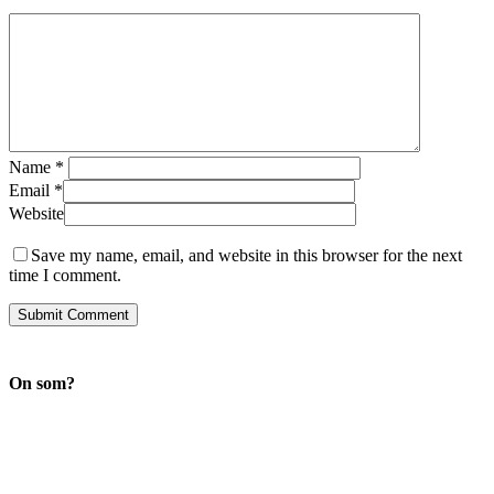
Name
*
Email
*
Website
Save my name, email, and website in this browser for the next
time I comment.
On som?