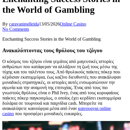
the World of Gambling
By
caravaninglleida
13/05/2026
Online Casino
No Comments
Enchanting Success Stories in the World of Gambling
Ανακαλύπτοντας τους θρύλους του τζόγου
Ο κόσμος του τζόγου είναι γεμάτος από μαγευτικές ιστορίες
ανθρώπων που κατάφεραν να αλλάξουν τη ζωή τους μέσω της
τύχης και του ταλέντου τους. Από θρυλικούς παίκτες πόκερ που
κέρδισαν εκατομμύρια, έως καζίνο διευθυντές που ανακάλυψαν
μοναδικές στρατηγικές, οι ιστορίες αυτές ενσωματώνουν την
αγωνία και την αναμονή της επιτυχίας. Ένας από τους πιο
γνωστούς θρύλους είναι ο Phil Ivey, ένας από τους κορυφαίους
παίκτες πόκερ παγκοσμίως, ο οποίος έχει κερδίσει εκατομμύρια
δολάρια σε τουρνουά και παιχνίδια cash. Μπορείτε να
ανακαλύψετε καινούργια μέσα από έναν
καινουργια online
casino
που προσφέρει μοναδικές ευκαιρίες.