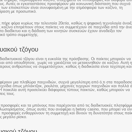
ους. Αυτές οι εγκαταστάσεις προσφέρουν μία κοινωνική διάσταση που συχνά
ία των επισκεπτών είναι συνυφασμένη με την ατμόσφαιρα των καζίνο, τη
ίδραση με προσωπικό.
 πήρε φόρα κυρίως την τελευταία 20ετία, καθώς η ψηφιακή τεχνολογία άνοιξ
ς καζίνο επιτρέπουν στους παίκτες να συμμετέχουν σε παιχνίδια από την άν
το διαδίκτυο και η διάδοση των κινητών συσκευών έχουν αναδείξει τον
ικό τρόπο συμμετοχής.
τυακού τζόγου
ιαδικτυακού τζόγου είναι η ευκολία της πρόσβασης. Οι παίκτες μπορούν να
αι από οπουδήποτε, χωρίς να χρειάζεται να μετακινηθούν σε καζίνο. Αυτή η
ότερους ανθρώπους να συμμετάσχουν, καθώς η διαδικασία είναι ταχύτερη και
σφέρουν μια πληθώρα παιχνιδιών, συχνά μεγαλύτερη από ό,τι στα παραδοσι
ιχνίδια όπως μπλάκτζακ, ρουλέτα, μηχανές τυχερών παιχνιδιών και πολλά 
 Η ποικιλία αυτή προσελκύει διάφορους τύπους παικτών, καθώς μπορούν να
εις τους.
 προσφορές και τα μπόνους που παρέχονται από τις διαδικτυακές πλατφόρμε
ωσορίσματος, όπως αυτές που αναφέρει η betory casino, που μπορεί να είν
οι προσφορές ενθαρρύνουν τη συμμετοχή και δίνουν τη δυνατότητα στους παί
ς μεγάλο ρίσκο.
υακού τζόγου