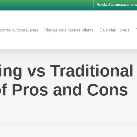
Venda d’autocaravanes 
ostres autocaravanes
Viatges dels nostres clients
Calendari i preus
ng vs Traditional
f Pros and Cons