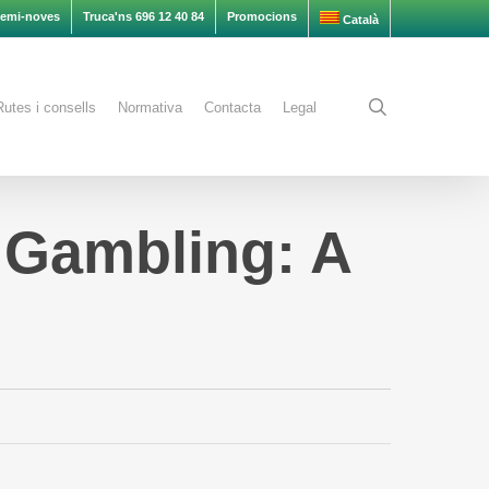
semi-noves
Truca'ns 696 12 40 84
Promocions
Català
search
Rutes i consells
Normativa
Contacta
Legal
 Gambling: A