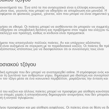
ειονεκτήματά του. Ένα από τα πιο ανησυχητικά είναι η έλλειψη κοινωνικής
μόνοι τους, γεγονός που μπορεί να οδηγήσει σε απομόνωση και μοναξιά. Η
σφέρεται σε φυσικούς χώρους, χάνεται, κάτι που μπορεί να είναι σημαντικό γ
γήσει σε εθισμό. Οι παίκτες μπορεί να αισθάνονται ότι μπορούν να συμμετέ
 οδηγήσει σε υπερβολική δαπάνη και προβλήματα στον τομέα του ελέγχου τ
τοέλεγχο και προσοχή, καθώς οι κίνδυνοι είναι πραγματικοί.
ητήματα που απασχολούν πολλούς παίκτες. Αν και υπάρχουν αξιόπιστες
ud είναι αυξημένοι σε σύγκριση με τα παραδοσιακά καζίνο. Οι παίκτες θα πρ
αξιόπιστους ιστότοπους για να διασφαλίσουν ότι οι συναλλαγές τους είναι
οσιακού τζόγου
ική εμπειρία που δεν μπορεί να αναπαραχθεί online. Η ατμόσφαιρα ενός καζ
 και τη ζωντάνια των ανθρώπων γύρω, δημιουργεί μια ιδιαίτερη και συναρπασ
 τον τζόγο μέσα σε ένα κοινωνικό περιβάλλον, μοιράζοντας την ένταση και
 του καζίνο και άλλους παίκτες μπορεί να προσφέρει μια αίσθηση κοινότητα
αι οι στιγμές χαράς ή απογοήτευσης δημιουργούν αναμνήσεις που δεν μπορού
ή ή κινητού τηλεφώνου.
όγου προσφέρουν και μια αίσθηση ασφάλειας. Οι παίκτες είναι σε θέση να δ