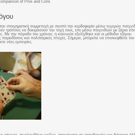
 Comparison of Pros and Cons
ζόγου
ι την στοιχηματική συμμετοχή με σκοπό την κερδοφορία μέσω τυχερών παιχνι
ν τρόπους να δοκιμάσουν την τύχη τους, είτε μέσω παιχνιδιών με ζάρια είτε
. Με την πάροδο του χρόνου, η κοινωνία εξελίχθηκε και οι μέθοδοι τζόγου
παραδόσεις και πολιτισμικές πτυχές. Σήμερα, μπορείτε να επισκεφθείτε τον
τε νέες εμπειρίες.
ε σήμερα, περιλαμβάνει καζίνο, στοιχήματα σε ιπποδρομίες και διάφορα άλ