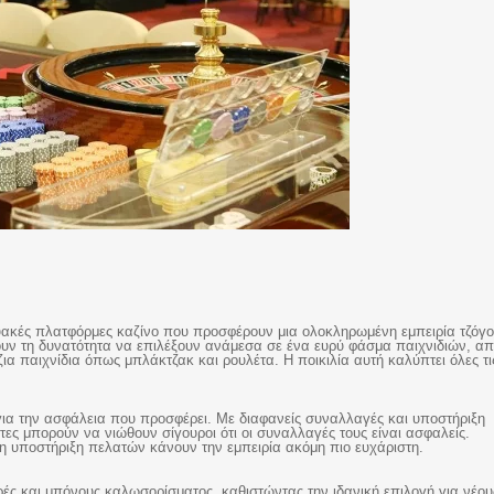
κτυακές πλατφόρμες καζίνο που προσφέρουν μια ολοκληρωμένη εμπειρία τζόγο
ουν τη δυνατότητα να επιλέξουν ανάμεσα σε ένα ευρύ φάσμα παιχνιδιών, α
ια παιχνίδια όπως μπλάκτζακ και ρουλέτα. Η ποικιλία αυτή καλύπτει όλες τι
 για την ασφάλεια που προσφέρει. Με διαφανείς συναλλαγές και υποστήριξη
ς μπορούν να νιώθουν σίγουροι ότι οι συναλλαγές τους είναι ασφαλείς.
 η υποστήριξη πελατών κάνουν την εμπειρία ακόμη πιο ευχάριστη.
ές και μπόνους καλωσορίσματος, καθιστώντας την ιδανική επιλογή για νέου