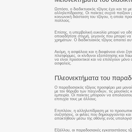
Ωστόσο, ο διαδικτυακός τζόγος έχει και τα μ
αλληλεπίδρασης. Οι παίκτες συχνά παίζουν 
κοινωνική διάσταση του τζόγου, η οποία προ
πολλούς.
Επίσης, η υπερβολική ευκολία μπορεί να οδη
οποιαδήποτε στιγμή, γεγονός που μπορεί να
χρημάτων. Ο διαδικτυακός τζόγος απαιτεί αυ
Ακόμη, η ασφάλεια και η διαφάνεια είναι ζ
πλατφόρμες, οι κίνδυνοι εξαπάτησης και fra
να είναι προσεκτικοί και να επιλέγουν μόνο 
ασφαλείς.
Πλεονεκτήματα του παραδ
Ο παραδοσιακός τζόγος προσφέρει μια μοναδ
με τον θόρυβο των παιχνιδιών, τις μουσικές
εμπειρία. Οι παίκτες μπορούν να απολαύσουν
επιτυχία τους με άλλους.
Επιπλέον, η αλληλεπίδραση με το προσωπικό
συζητήσεις, οι φιλίες που δημιουργούνται κ
αποκτηθούν μέσω της οθόνης ενός υπολογιστ
Εξάλλου, οι παραδοσιακές εγκαταστάσεις τζ