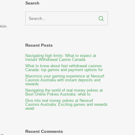
Search
διών.
Recent Posts
Navigating high limits: What to expect at
Instant Withdrawal Casino Canada
What to know about fast withdrawal casinos
Canada: top games and payment options for
Maximize your gaming experience at Neosurf
Casinos Australia with instant deposits and
rewards
Navigating the world of real money pokies at
Best Online Pokies Australia: what to
Dive into real money pokies at Neosurf
Casinos Australia: Exciting games and rewards
await
Recent Comments
λα