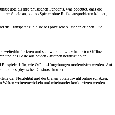
ungsquote als ihre physischen Pendants, was bedeutet, dass die
 ihrer Spiele an, sodass Spieler ohne Risiko ausprobieren können,
nd die Transparenz, die sie bei physischen Tischen erleben. Die
 weiterhin florieren und sich weiterentwickeln, bieten Offline-
eren und das Beste aus beiden Ansätzen herauszuholen.
ind Beispiele dafür, wie Offline-Umgebungen modernisiert werden. Auf
phäre eines physischen Casinos simuliert.
ile der Flexibilität und der breiten Spielauswahl online schätzen,
iden Welten weiterentwickeln und miteinander konkurrieren werden.