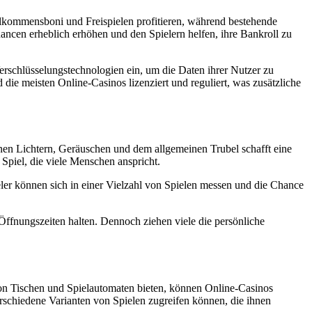
illkommensboni und Freispielen profitieren, während bestehende
cen erheblich erhöhen und den Spielern helfen, ihre Bankroll zu
Verschlüsselungstechnologien ein, um die Daten ihrer Nutzer zu
 die meisten Online-Casinos lizenziert und reguliert, was zusätzliche
seinen Lichtern, Geräuschen und dem allgemeinen Trubel schafft eine
Spiel, die viele Menschen anspricht.
eler können sich in einer Vielzahl von Spielen messen und die Chance
Öffnungszeiten halten. Dennoch ziehen viele die persönliche
von Tischen und Spielautomaten bieten, können Online-Casinos
rschiedene Varianten von Spielen zugreifen können, die ihnen