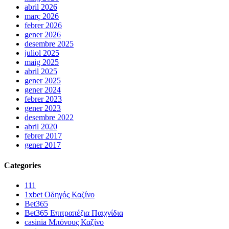
abril 2026
març 2026
febrer 2026
gener 2026
desembre 2025
juliol 2025
maig 2025
abril 2025
gener 2025
gener 2024
febrer 2023
gener 2023
desembre 2022
abril 2020
febrer 2017
gener 2017
Categories
111
1xbet Οδηγός Καζίνο
Bet365
Bet365 Επιτραπέζια Παιχνίδια
casinia Μπόνους Καζίνο