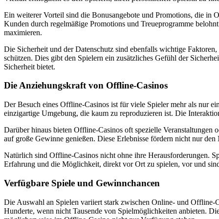
Ein weiterer Vorteil sind die Bonusangebote und Promotions, die in 
Kunden durch regelmäßige Promotions und Treueprogramme belohnt we
maximieren.
Die Sicherheit und der Datenschutz sind ebenfalls wichtige Faktoren,
schützen. Dies gibt den Spielern ein zusätzliches Gefühl der Sicherhe
Sicherheit bietet.
Die Anziehungskraft von Offline-Casinos
Der Besuch eines Offline-Casinos ist für viele Spieler mehr als nur e
einzigartige Umgebung, die kaum zu reproduzieren ist. Die Interaktio
Darüber hinaus bieten Offline-Casinos oft spezielle Veranstaltungen 
auf große Gewinne genießen. Diese Erlebnisse fördern nicht nur den 
Natürlich sind Offline-Casinos nicht ohne ihre Herausforderungen. Sp
Erfahrung und die Möglichkeit, direkt vor Ort zu spielen, vor und si
Verfügbare Spiele und Gewinnchancen
Die Auswahl an Spielen variiert stark zwischen Online- und Offline
Hunderte, wenn nicht Tausende von Spielmöglichkeiten anbieten. Dies