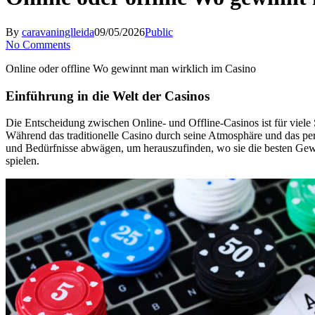
By
caravaninglleida
09/05/2026
Public
No Comments
Online oder offline Wo gewinnt man wirklich im Casino
Einführung in die Welt der Casinos
Die Entscheidung zwischen Online- und Offline-Casinos ist für viele
Während das traditionelle Casino durch seine Atmosphäre und das pers
und Bedürfnisse abwägen, um herauszufinden, wo sie die besten Gew
spielen.