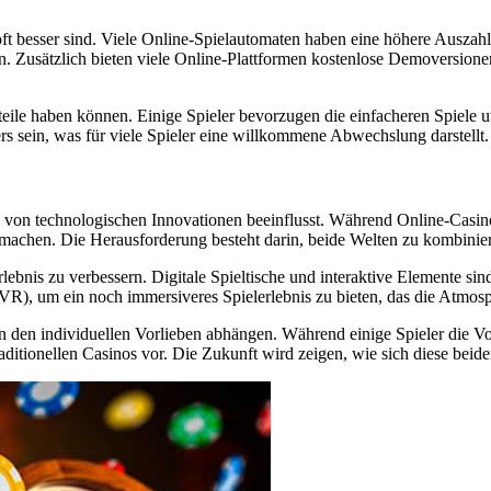
ft besser sind. Viele Online-Spielautomaten haben eine höhere Auszahl
 Zusätzlich bieten viele Online-Plattformen kostenlose Demoversionen
teile haben können. Einige Spieler bevorzugen die einfacheren Spiele u
rs sein, was für viele Spieler eine willkommene Abwechslung darstellt.
rk von technologischen Innovationen beeinflusst. Während Online-Casinos
tiv machen. Die Herausforderung besteht darin, beide Welten zu kombini
lebnis zu verbessern. Digitale Spieltische und interaktive Elemente s
 (VR), um ein noch immersiveres Spielerlebnis zu bieten, das die Atmos
den individuellen Vorlieben abhängen. Während einige Spieler die Vorte
raditionellen Casinos vor. Die Zukunft wird zeigen, wie sich diese be