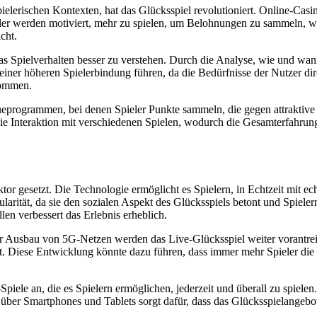
pielerischen Kontexten, hat das Glücksspiel revolutioniert. Online-C
er werden motiviert, mehr zu spielen, um Belohnungen zu sammeln, was 
cht.
s Spielverhalten besser zu verstehen. Durch die Analyse, wie und wa
iner höheren Spielerbindung führen, da die Bedürfnisse der Nutzer dir
nommen.
reueprogrammen, bei denen Spieler Punkte sammeln, die gegen attrakti
 die Interaktion mit verschiedenen Spielen, wodurch die Gesamterfahr
r gesetzt. Die Technologie ermöglicht es Spielern, in Echtzeit mit ec
ularität, da sie den sozialen Aspekt des Glücksspiels betont und Spiel
en verbessert das Erlebnis erheblich.
 Ausbau von 5G-Netzen werden das Live-Glücksspiel weiter vorantreibe
ht. Diese Entwicklung könnte dazu führen, dass immer mehr Spieler die
le an, die es Spielern ermöglichen, jederzeit und überall zu spielen. D
er Smartphones und Tablets sorgt dafür, dass das Glücksspielangebot