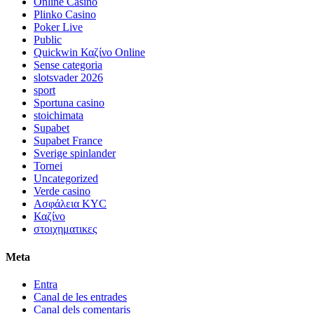
Online Casino
Plinko Casino
Poker Live
Public
Quickwin Καζίνο Online
Sense categoria
slotsvader 2026
sport
Sportuna casino
stoichimata
Supabet
Supabet France
Sverige spinlander
Tornei
Uncategorized
Verde casino
Ασφάλεια KYC
Καζίνο
στοιχηματικες
Meta
Entra
Canal de les entrades
Canal dels comentaris