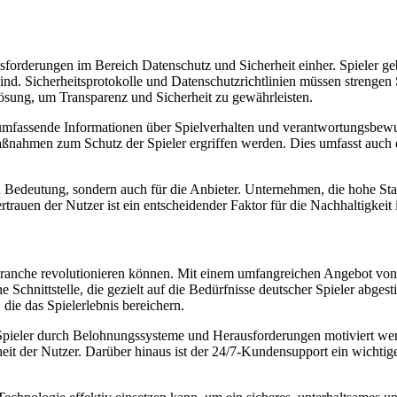
forderungen im Bereich Datenschutz und Sicherheit einher. Spieler gebe
sind. Sicherheitsprotokolle und Datenschutzrichtlinien müssen strengen
sung, um Transparenz und Sicherheit zu gewährleisten.
umfassende Informationen über Spielverhalten und verantwortungsbewuss
aßnahmen zum Schutz der Spieler ergriffen werden. Dies umfasst auch 
von Bedeutung, sondern auch für die Anbieter. Unternehmen, die hohe St
trauen der Nutzer ist ein entscheidender Faktor für die Nachhaltigkeit
lbranche revolutionieren können. Mit einem umfangreichen Angebot von
e Schnittstelle, die gezielt auf die Bedürfnisse deutscher Spieler abge
 die das Spielerlebnis bereichern.
 Spieler durch Belohnungssysteme und Herausforderungen motiviert wer
nheit der Nutzer. Darüber hinaus ist der 24/7-Kundensupport ein wichtig