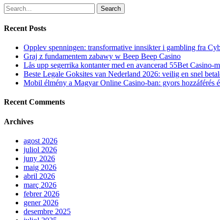
Search
Recent Posts
Opplev spenningen: transformative innsikter i gambling fra Cy
Graj z fundamentem zabawy w Beep Beep Casino
Lås upp segerrika kontanter med en avancerad 55Bet Casino-m
Beste Legale Goksites van Nederland 2026: veilig en snel bet
Mobil élmény a Magyar Online Casino-ban: gyors hozzáférés é
Recent Comments
Archives
agost 2026
juliol 2026
juny 2026
maig 2026
abril 2026
març 2026
febrer 2026
gener 2026
desembre 2025