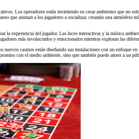
ativos. Los operadores están invirtiendo en crear ambientes que no sol
escanso que animan a los jugadores a socializar, creando una atmósfera m
 la experiencia del jugador. Las luces interactivas y la música ambienta
ugadores más involucrados y emocionados mientras exploran las diferent
s nuevos casinos están diseñando sus instalaciones con un enfoque en la
promiso con el medio ambiente, sino que también puede atraer a un públ