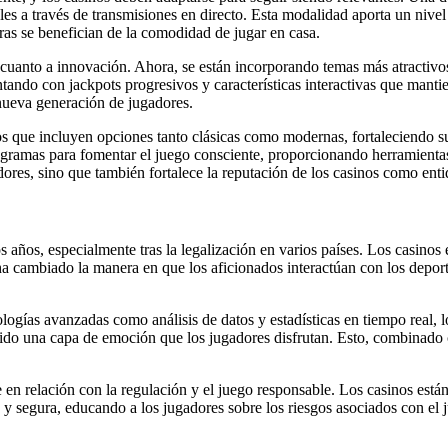
ales a través de transmisiones en directo. Esta modalidad aporta un nivel
ras se benefician de la comodidad de jugar en casa.
cuanto a innovación. Ahora, se están incorporando temas más atractivo
tando con jackpots progresivos y características interactivas que mant
nueva generación de jugadores.
s que incluyen opciones tanto clásicas como modernas, fortaleciendo s
ogramas para fomentar el juego consciente, proporcionando herramientas
dores, sino que también fortalece la reputación de los casinos como enti
s años, especialmente tras la legalización en varios países. Los casinos
ha cambiado la manera en que los aficionados interactúan con los deport
ogías avanzadas como análisis de datos y estadísticas en tiempo real, 
adido una capa de emoción que los jugadores disfrutan. Esto, combinado
en relación con la regulación y el juego responsable. Los casinos están
a y segura, educando a los jugadores sobre los riesgos asociados con el 