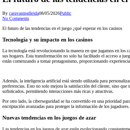
By
caravaninglleida
08/05/2026
Public
No Comments
El futuro de las tendencias en el juego ¿qué esperar en los casinos
Tecnología y su impacto en los casinos
La tecnología está revolucionando la manera en que jugamos en los ca
sus hogares. Esta transformación no solo ha facilitado el acceso a ju
están comenzando a tomar protagonismo, proporcionando experiencias 
Además, la inteligencia artificial está siendo utilizada para personali
preferencias. Esto no solo mejora la satisfacción del cliente, sino qu
sofisticados, permitiendo interacciones más ricas y atractivas.
Por otro lado, la ciberseguridad se ha convertido en una prioridad par
encriptación avanzadas para proteger la información de los jugadores.
Nuevas tendencias en los juegos de azar
Las tendencias en los juegos de azar están evolucionando constantemen