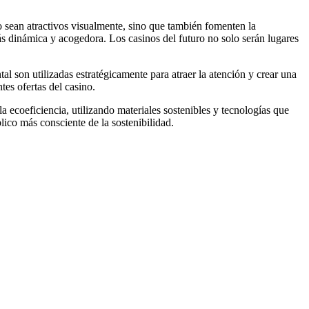
o sean atractivos visualmente, sino que también fomenten la
ás dinámica y acogedora. Los casinos del futuro no solo serán lugares
l son utilizadas estratégicamente para atraer la atención y crear una
es ofertas del casino.
 ecoeficiencia, utilizando materiales sostenibles y tecnologías que
ico más consciente de la sostenibilidad.