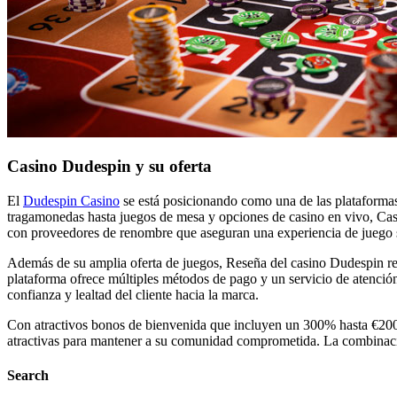
Casino Dudespin y su oferta
El
Dudespin Casino
se está posicionando como una de las plataformas
tragamonedas hasta juegos de mesa y opciones de casino en vivo, Casi
con proveedores de renombre que aseguran una experiencia de juego s
Además de su amplia oferta de juegos, Reseña del casino Dudespin res
plataforma ofrece múltiples métodos de pago y un servicio de atención 
confianza y lealtad del cliente hacia la marca.
Con atractivos bonos de bienvenida que incluyen un 300% hasta €2000
atractivas para mantener a su comunidad comprometida. La combinación
Search