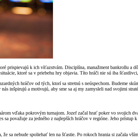
ré prispievajú k ich víťazstvám. Disciplína, manažment bankrollu a dô
uácie, ktoré sa v priebehu hry objavia. Títo hráči nie sú iba šťastlivci,
 hazardných hráčov od tých, ktorí sa stretnú s neúspechom. Budeme skú
v nás inšpirujú a motivujú, aby sme sa aj my zamysleli nad svojimi str
onárom vďaka pokrovým turnajom. Jozef začal hrať poker vo svojich dva
es sa považuje za jedného z najlepších hráčov v regióne. Jeho prístup k
 že sa nebude spoliehať len na šťastie. Po rokoch hrania si začala vším