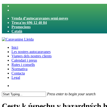
Skip
twitter
to
facebook
main
Venda d’autocaravanes semi-noves
content
Truca'ns 696 12 40 84
Promocions
Català
search
Menu
Inici
Les nostres autocaravanes
Viatges dels nostres clients
Calendari i preus
Rutes i consells
Normativa
Contacta
Legal
search
Press enter to begin your search
Close
Search
Cesty k úspechu v hazardných h