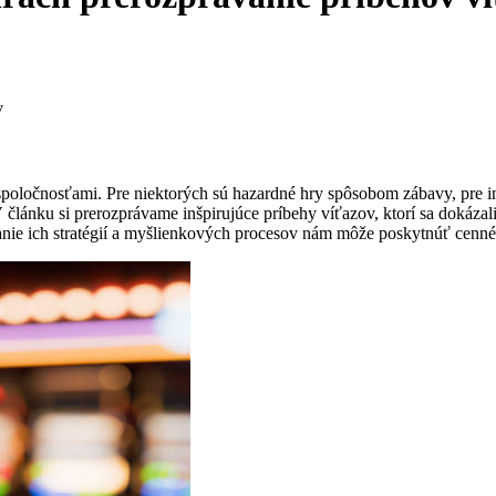
v
oločnosťami. Pre niektorých sú hazardné hry spôsobom zábavy, pre in
V článku si prerozprávame inšpirujúce príbehy víťazov, ktorí sa dokázal
nie ich stratégií a myšlienkových procesov nám môže poskytnúť cenné