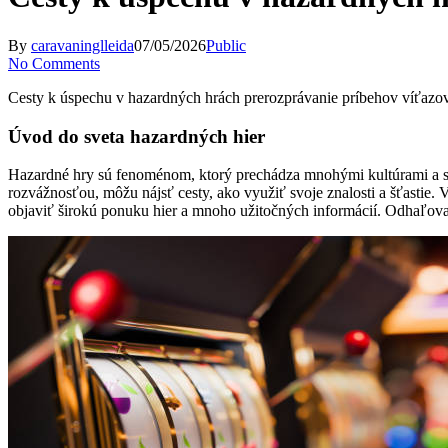
By
caravaninglleida
07/05/2026
Public
No Comments
Cesty k úspechu v hazardných hrách prerozprávanie príbehov víťazo
Úvod do sveta hazardných hier
Hazardné hry sú fenoménom, ktorý prechádza mnohými kultúrami a sp
rozvážnosťou, môžu nájsť cesty, ako využiť svoje znalosti a šťastie. 
objaviť širokú ponuku hier a mnoho užitočných informácií. Odhaľova