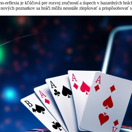
mo-reflexia je kľúčová pre rozvoj zručností a úspech v hazardných hrách.
ových poznatkov sa hráči môžu neustále zlepšovať a prispôsobovať sa