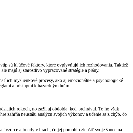
vtip sú kľúčové faktory, ktoré ovplyvňujú ich rozhodovania. Taktiež
 ale majú aj starostlivo vypracované stratégie a plány.
mať ich myšlienkové procesy, ako aj emocionálne a psychologické
atégiami a prístupmi k hazardným hrám.
dsiatich rokoch, no zažil aj obdobia, keď prehrával. To ho však
 hre zahŕňa neustálu analýzu svojich výkonov a učenie sa z chýb, čo
ať vzorce a trendy v hrách, čo jej pomohlo zlepšiť svoje šance na