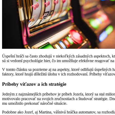
Úspešní hráči sa často zhodujú v niekoľkých zásadných aspektoch, kto
sú si vedomí psychológie hier, čo im umožňuje efektívne reagovať na sit
V tomto článku sa pozrieme aj na aspekty, ktoré odlišujú úspešných
faktory, ktoré hrajú dôležitú úlohu v ich rozhodovaní. Príbehy víťazo
Príbehy víťazov a ich stratégie
Jedným z najznámejších príbehov je príbeh Jozefa, ktorý sa stal mili
motivovalo pracovať na svojich zručnostiach a študovať stratégie. Dn
mu umožnilo prekonať náročné situácie.
Podobne ako Jozef, aj Martina, vášnivá hráčka automatov, sa rozhodla,