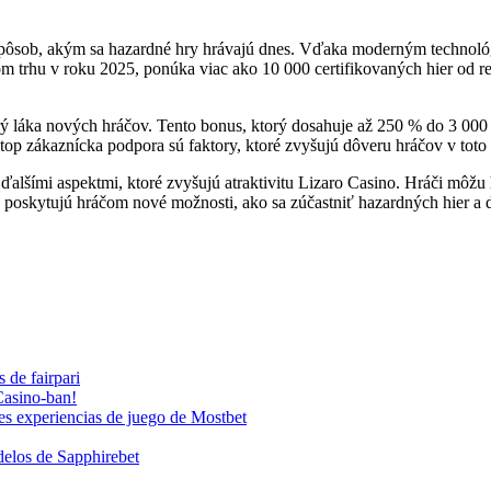
pôsob, akým sa hazardné hry hrávajú dnes. Vďaka moderným technológia
kom trhu v roku 2025, ponúka viac ako 10 000 certifikovaných hier od
torý láka nových hráčov. Tento bonus, ktorý dosahuje až 250 % do 3 00
onstop zákaznícka podpora sú faktory, ktoré zvyšujú dôveru hráčov v toto
 ďalšími aspektmi, ktoré zvyšujú atraktivitu Lizaro Casino. Hráči môž
a poskytujú hráčom nové možnosti, ako sa zúčastniť hazardných hier a
 de fairpari
Casino-ban!
es experiencias de juego de Mostbet
delos de Sapphirebet