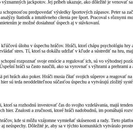
o významných jackpotov. Jej príbeh ukazuje, ako dôležité je venovať sa
ou schopnosťou predpovedať výsledky športových zápasov. Peter sa zača
nalýzy štatistík a intuitívneho cítenia pre šport. Pracoval s rôznymi
anietením je možné dosiahnuť úspech aj v stávkovaní.
 kľúčovú úlohu v úspechu hráčov. Hráči, ktorí chápu psychológiu hry a
zvládať stres. Tí, ktorí sa dokážu udržať v kľude a sústrediť na hru, m
 schopní rozpoznať svoje emócie a regulovať ich, sú vo výhodnej pozíci
pešní hráči sa často naučili, ako sa vyrovnať s výhrami a prehrami a a
pri hrách ako poker. Hráči musia čítať svojich súperov a reagovať na i
ier sú teda neoddeliteľnou súčasťou úspechu a vytvárajú zložitý systé
, ktorí sa rozhodnú investovať čas do svojho vzdelávania, majú tenden
ch hier. Znalosti a zručnosti, ktoré hráči nadobudnú, im pomáhajú rozví
áčov, kde si môžu vzájomne vymieňať skúsenosti a rady. Tieto platform
 aj neúspechy. Dôležité je, aby sa v týchto komunitách vytváralo prost