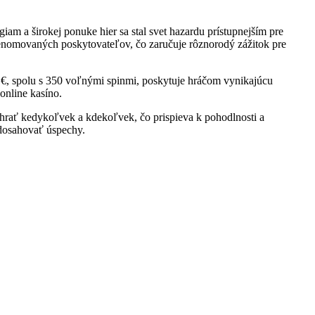
m a širokej ponuke hier sa stal svet hazardu prístupnejším pre
 renomovaných poskytovateľov, čo zaručuje rôznorodý zážitok pre
0 €, spolu s 350 voľnými spinmi, poskytuje hráčom vynikajúcu
 online kasíno.
u hrať kedykoľvek a kdekoľvek, čo prispieva k pohodlnosti a
 dosahovať úspechy.