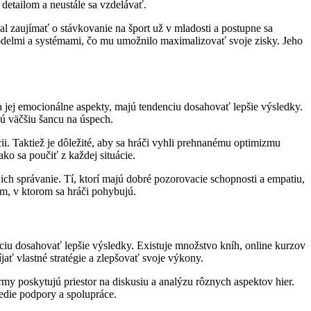
 detailom a neustále sa vzdelávať.
l zaujímať o stávkovanie na šport už v mladosti a postupne sa
 modelmi a systémami, čo mu umožnilo maximalizovať svoje zisky. Jeho
 jej emocionálne aspekty, majú tendenciu dosahovať lepšie výsledky.
ajú väčšiu šancu na úspech.
i. Taktiež je dôležité, aby sa hráči vyhli prehnanému optimizmu
ko sa poučiť z každej situácie.
ch správanie. Tí, ktorí majú dobré pozorovacie schopnosti a empatiu,
m, v ktorom sa hráči pohybujú.
ciu dosahovať lepšie výsledky. Existuje množstvo kníh, online kurzov
jať vlastné stratégie a zlepšovať svoje výkony.
y poskytujú priestor na diskusiu a analýzu rôznych aspektov hier.
redie podpory a spolupráce.