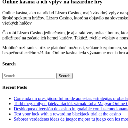
Online kasína a ich vplyv na hazardné hry
Online kasína, ako napríklad Lizaro Casino, majú zásadný vplyv na s
široké spektrum hráčov. Lizaro Casino, ktoré sa objavilo na slovens
všetkých hráčov.
Čo robí Lizaro Casino jedinečným, je aj atraktívny uvítací bonus, k
príležitosť na začatie ich hernej kariéry. Taktiež, rýchle výplaty a n
Mobilné rozhranie a rôzne platobné možnosti, vrátane kryptomien, sú
bezpečnosti celého zážitku. Online kasína teda významne menia hru 
Search
Search
Recent Posts
Comanda un prestigioso futuro de apuestas: estrategias probadas
Tudd meg, milyen játékvariációk várnak rád a Magyar Online 
Desbloquea diversión de casino inigualable con las emocionant
Test your luck with a rewarding blackjack trial at the casino
Saborea verdaderas ideas de juego: mejora tu juego con los mo