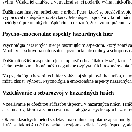
výhru. Vďaka jej analýze a vytrvalosti sa jej podarilo vyhrať niekoľk
Ďalším zaujímavým príbehom je príbeh Petra, ktorý sa preslávil svoj
vypracoval na úspešného stávkara. Jeho úspech spočíva v kombinácii a
metódy sú pre mnohých inšpiráciou a ukazujú, že s tvrdou prácou a z
Psycho-emocionálne aspekty hazardných hier
Psychológia hazardných hier je fascinujúcim aspektom, ktorý zohráva
Mnohí víťazi hovoria o dôležitosti psychickej disciplíny a schopnosti 
Ďalším dôležitým aspektom je schopnosť odolať tlaku. Hráči, ktorí sú
alebo pesimizmu, ktoré môžu negatívne ovplyvniť ich rozhodovania. Ús
Na psychológiu hazardných hier vplýva aj skupinová dynamika, najmä 
môžu získať výhodu. Psychológia a emocionálne aspekty hazardných h
Vzdelávanie a sebarozvoj v hazardných hrách
Vzdelávanie je dôležitou súčasťou úspechu v hazardných hrách. Hráči
a seminárov, ktoré sa zameriavajú na stratégie a psychológiu hazardný
Okrem klasických metód vzdelávania sú dnes populárne aj komunity hr
Hráči sa tak môžu učiť od seba navzájom a zdieľať svoje úspechy, ale