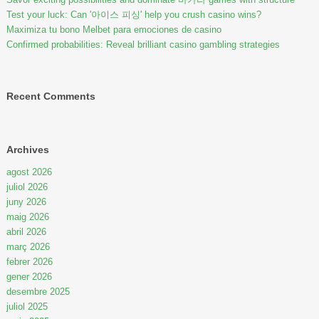
Test your luck: Can '아이스 피싱' help you crush casino wins?
Maximiza tu bono Melbet para emociones de casino
Confirmed probabilities: Reveal brilliant casino gambling strategies
Recent Comments
Archives
agost 2026
juliol 2026
juny 2026
maig 2026
abril 2026
març 2026
febrer 2026
gener 2026
desembre 2025
juliol 2025