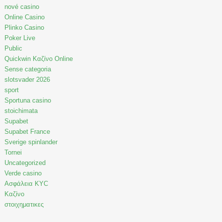
nové casino
Online Casino
Plinko Casino
Poker Live
Public
Quickwin Καζίνο Online
Sense categoria
slotsvader 2026
sport
Sportuna casino
stoichimata
Supabet
Supabet France
Sverige spinlander
Tornei
Uncategorized
Verde casino
Ασφάλεια KYC
Καζίνο
στοιχηματικες