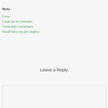
Meta
Entra
Canal de les entrades
Canal dels comentaris
WordPress.org (en anglès)
Leave a Reply