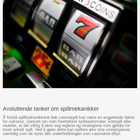
Avsluttende tanker om spillmekanikker
Å forstå spillmekanikkene bak casinospill kan være en avgjørende faktor
for suksess. Uansett om man foretrekker spilleautomater, kortspill eller
roulette, er det viktig å lære seg reglene og strategiene som gjelder for
hvert enkelt spill. Ved å gjøre dette kan spillere øke sine vinnersjanser,
samtidig som de nyter den underholdningen som casinoene tilbyr.