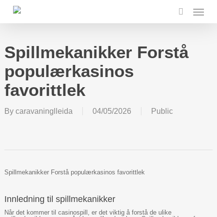
Skip
Menu
to
main
content
search
Spillmekanikker Forstå
populærkasinos
favorittlek
By
caravaninglleida
04/05/2026
Public
Spillmekanikker Forstå populærkasinos favorittlek
Innledning til spillmekanikker
Når det kommer til casinospill, er det viktig å forstå de ulike