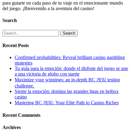
para guiarte en cada paso de tu viaje en el emocionante mundo
del juego. ¡Bienvenido a la aventura del casino!
Search
Search
Recent Posts
Confirmed probabilities: Reveal brilliant casino gambling
strategies
Tu guía para la emoción: donde el disfrute del juego se une
a una victoria de globo con suerte
Maximize your winnings: an in-depth BC 게임 testing
challenge.
Siente la emoción: domina las grandes ligas en betbox
casino
Mastering BC 게임: Your Elite Path to Casino Riches
Recent Comments
Archives