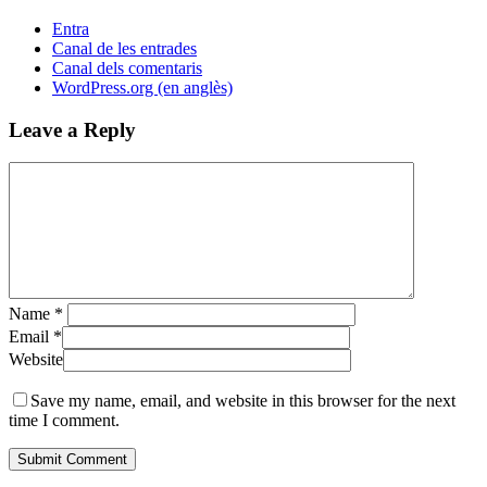
Entra
Canal de les entrades
Canal dels comentaris
WordPress.org (en anglès)
Leave a Reply
Name
*
Email
*
Website
Save my name, email, and website in this browser for the next
time I comment.