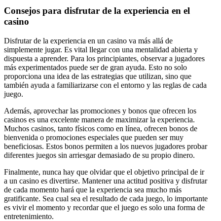
Consejos para disfrutar de la experiencia en el
casino
Disfrutar de la experiencia en un casino va más allá de
simplemente jugar. Es vital llegar con una mentalidad abierta y
dispuesta a aprender. Para los principiantes, observar a jugadores
más experimentados puede ser de gran ayuda. Esto no solo
proporciona una idea de las estrategias que utilizan, sino que
también ayuda a familiarizarse con el entorno y las reglas de cada
juego.
Además, aprovechar las promociones y bonos que ofrecen los
casinos es una excelente manera de maximizar la experiencia.
Muchos casinos, tanto físicos como en línea, ofrecen bonos de
bienvenida o promociones especiales que pueden ser muy
beneficiosas. Estos bonos permiten a los nuevos jugadores probar
diferentes juegos sin arriesgar demasiado de su propio dinero.
Finalmente, nunca hay que olvidar que el objetivo principal de ir
a un casino es divertirse. Mantener una actitud positiva y disfrutar
de cada momento hará que la experiencia sea mucho más
gratificante. Sea cual sea el resultado de cada juego, lo importante
es vivir el momento y recordar que el juego es solo una forma de
entretenimiento.