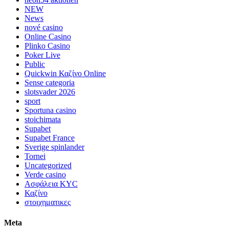
NEW
News
nové casino
Online Casino
Plinko Casino
Poker Live
Public
Quickwin Καζίνο Online
Sense categoria
slotsvader 2026
sport
Sportuna casino
stoichimata
Supabet
Supabet France
Sverige spinlander
Tornei
Uncategorized
Verde casino
Ασφάλεια KYC
Καζίνο
στοιχηματικες
Meta