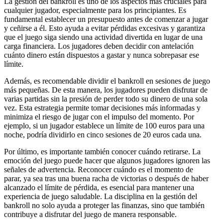
La gestión del bankroll es uno de los aspectos más cruciales para
cualquier jugador, especialmente para los principiantes. Es
fundamental establecer un presupuesto antes de comenzar a jugar
y ceñirse a él. Esto ayuda a evitar pérdidas excesivas y garantiza
que el juego siga siendo una actividad divertida en lugar de una
carga financiera. Los jugadores deben decidir con antelación
cuánto dinero están dispuestos a gastar y nunca sobrepasar ese
límite.
Además, es recomendable dividir el bankroll en sesiones de juego
más pequeñas. De esta manera, los jugadores pueden disfrutar de
varias partidas sin la presión de perder todo su dinero de una sola
vez. Esta estrategia permite tomar decisiones más informadas y
minimiza el riesgo de jugar con el impulso del momento. Por
ejemplo, si un jugador establece un límite de 100 euros para una
noche, podría dividirlo en cinco sesiones de 20 euros cada una.
Por último, es importante también conocer cuándo retirarse. La
emoción del juego puede hacer que algunos jugadores ignoren las
señales de advertencia. Reconocer cuándo es el momento de
parar, ya sea tras una buena racha de victorias o después de haber
alcanzado el límite de pérdida, es esencial para mantener una
experiencia de juego saludable. La disciplina en la gestión del
bankroll no solo ayuda a proteger las finanzas, sino que también
contribuye a disfrutar del juego de manera responsable.