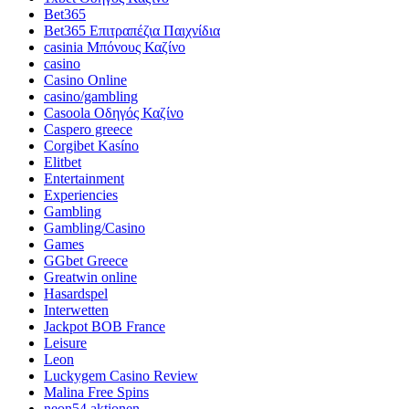
Bet365
Bet365 Επιτραπέζια Παιχνίδια
casinia Μπόνους Καζίνο
casino
Casino Online
casino/gambling
Casoola Οδηγός Καζίνο
Caspero greece
Corgibet Kasíno
Elitbet
Entertainment
Experiencies
Gambling
Gambling/Casino
Games
GGbet Greece
Greatwin online
Hasardspel
Interwetten
Jackpot BOB France
Leisure
Leon
Luckygem Casino Review
Malina Free Spins
neon54 aktionen