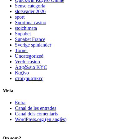
Quickwin Καζίνο Online
Sense categoria
slotsvader 2026
sport
Sportuna casino
stoichimata
Supabet
Supabet France
Sverige spinlander
Tornei
Uncategorized
Verde casino
Ασφάλεια KYC
Καζίνο
στοιχηματικες
Meta
Entra
Canal de les entrades
Canal dels comentaris
WordPress.org (en anglès)
On som?