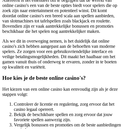
Allereerst is het essentieel om te begrijpen dat de wereld van
online casino's een van de beste opties biedt voor spelers die op
zoek zijn naar entertainment en potentieel winst. Dit komt
doordat online casino's een breed scala aan spellen aanbieden,
van slotmachines tot tafelspellen zoals blackjack en roulette.
Bovendien zijn er vaak aantrekkelijke bonussen en promoties
beschikbaar die het spelen nog aantrekkelijker maken.
Als we dit in overweging nemen, is het duidelijk dat online
casino's zich hebben aangepast aan de behoeften van moderne
spelers. Ze zorgen voor een gebruiksvriendelijke interface en
veilige betalingsmogelijkheden. Dit maakt het haalbaar om het
gamen vanuit thuis of onderweg te ervaren, zonder in te boeten
op kwaliteit en variëteit.
Hoe kies je de beste online casino's?
Het kiezen van een online casino kan eenvoudig zijn als je deze
stappen volgt:
Controleer de licentie en regulering, zorg ervoor dat het
casino legaal opereert.
Bekijk de beschikbare spellen en zorg ervoor dat jouw
favoriete spellen aanwezig zijn.
Vergelijk bonussen en promoties om de beste aanbiedingen