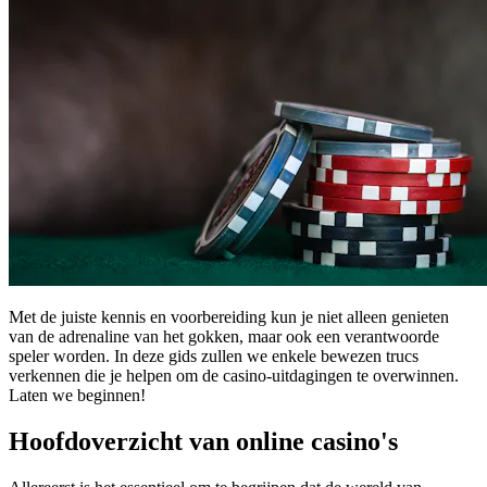
Met de juiste kennis en voorbereiding kun je niet alleen genieten
van de adrenaline van het gokken, maar ook een verantwoorde
speler worden. In deze gids zullen we enkele bewezen trucs
verkennen die je helpen om de casino-uitdagingen te overwinnen.
Laten we beginnen!
Hoofdoverzicht van online casino's