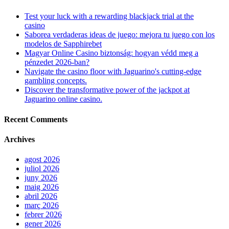
Test your luck with a rewarding blackjack trial at the
casino
Saborea verdaderas ideas de juego: mejora tu juego con los
modelos de Sapphirebet
Magyar Online Casino biztonság: hogyan védd meg a
pénzedet 2026-ban?
Navigate the casino floor with Jaguarino's cutting-edge
gambling concepts.
Discover the transformative power of the jackpot at
Jaguarino online casino.
Recent Comments
Archives
agost 2026
juliol 2026
juny 2026
maig 2026
abril 2026
març 2026
febrer 2026
gener 2026