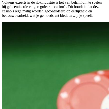
Volgens experts in de gokindustrie is het van belang om te spelen
bij gelicentieerde en gereguleerde casino's. Dit houdt in dat deze
casino's regelmatig worden gecontroleerd op eerlijkheid en
betrouwbaarheid, wat je gemoedsrust biedt terwijl je speelt.