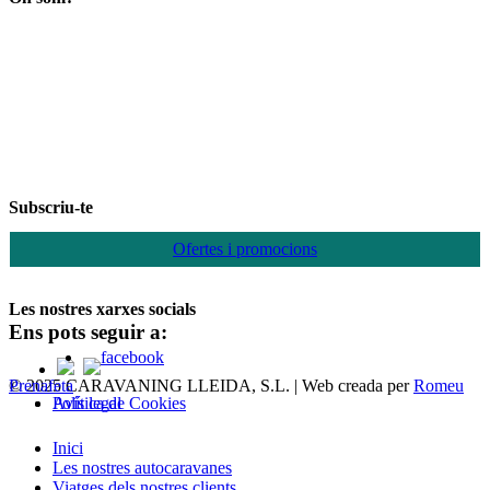
Subscriu-te
Ofertes i promocions
Les nostres xarxes socials
Ens pots seguir a:
© 2025 CARAVANING LLEIDA, S.L. | Web creada per
Romeu Prenafeta
Política de Cookies
Avís legal
Close
Inici
Menu
Les nostres autocaravanes
Viatges dels nostres clients