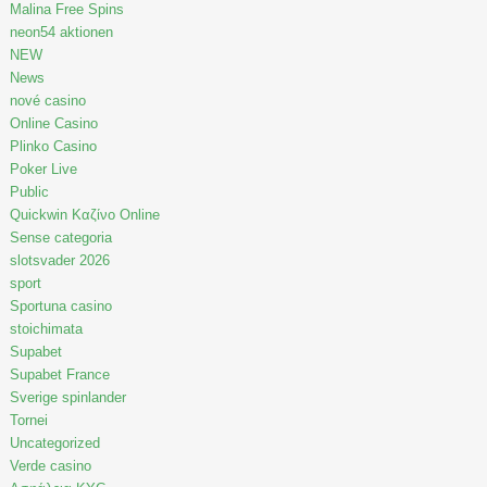
Malina Free Spins
neon54 aktionen
NEW
News
nové casino
Online Casino
Plinko Casino
Poker Live
Public
Quickwin Καζίνο Online
Sense categoria
slotsvader 2026
sport
Sportuna casino
stoichimata
Supabet
Supabet France
Sverige spinlander
Tornei
Uncategorized
Verde casino