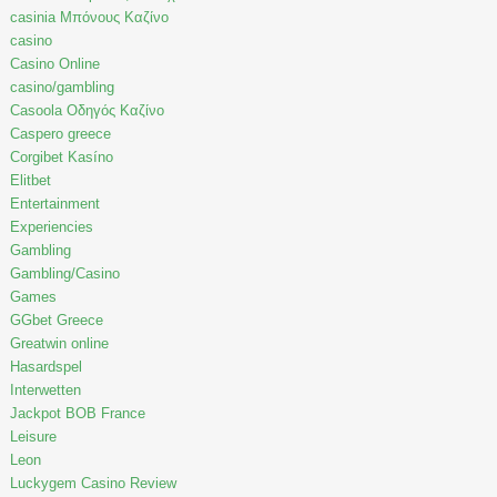
casinia Μπόνους Καζίνο
casino
Casino Online
casino/gambling
Casoola Οδηγός Καζίνο
Caspero greece
Corgibet Kasíno
Elitbet
Entertainment
Experiencies
Gambling
Gambling/Casino
Games
GGbet Greece
Greatwin online
Hasardspel
Interwetten
Jackpot BOB France
Leisure
Leon
Luckygem Casino Review