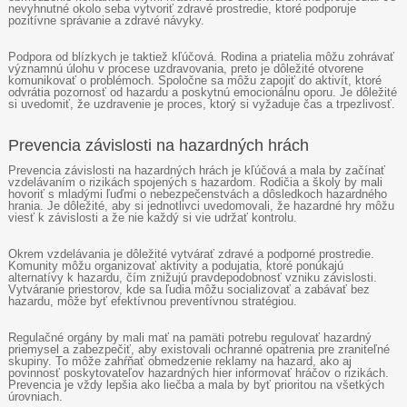
nevyhnutné okolo seba vytvoriť zdravé prostredie, ktoré podporuje
pozitívne správanie a zdravé návyky.
Podpora od blízkych je taktiež kľúčová. Rodina a priatelia môžu zohrávať
významnú úlohu v procese uzdravovania, preto je dôležité otvorene
komunikovať o problémoch. Spoločne sa môžu zapojiť do aktivít, ktoré
odvrátia pozornosť od hazardu a poskytnú emocionálnu oporu. Je dôležité
si uvedomiť, že uzdravenie je proces, ktorý si vyžaduje čas a trpezlivosť.
Prevencia závislosti na hazardných hrách
Prevencia závislosti na hazardných hrách je kľúčová a mala by začínať
vzdelávaním o rizikách spojených s hazardom. Rodičia a školy by mali
hovoriť s mladými ľuďmi o nebezpečenstvách a dôsledkoch hazardného
hrania. Je dôležité, aby si jednotlivci uvedomovali, že hazardné hry môžu
viesť k závislosti a že nie každý si vie udržať kontrolu.
Okrem vzdelávania je dôležité vytvárať zdravé a podporné prostredie.
Komunity môžu organizovať aktivity a podujatia, ktoré ponúkajú
alternatívy k hazardu, čím znižujú pravdepodobnosť vzniku závislosti.
Vytváranie priestorov, kde sa ľudia môžu socializovať a zabávať bez
hazardu, môže byť efektívnou preventívnou stratégiou.
Regulačné orgány by mali mať na pamäti potrebu regulovať hazardný
priemysel a zabezpečiť, aby existovali ochranné opatrenia pre zraniteľné
skupiny. To môže zahŕňať obmedzenie reklamy na hazard, ako aj
povinnosť poskytovateľov hazardných hier informovať hráčov o rizikách.
Prevencia je vždy lepšia ako liečba a mala by byť prioritou na všetkých
úrovniach.