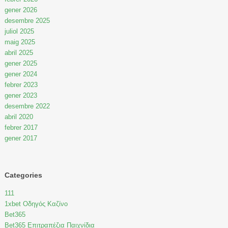
gener 2026
desembre 2025
juliol 2025
maig 2025
abril 2025
gener 2025
gener 2024
febrer 2023
gener 2023
desembre 2022
abril 2020
febrer 2017
gener 2017
Categories
111
1xbet Οδηγός Καζίνο
Bet365
Bet365 Επιτραπέζια Παιχνίδια