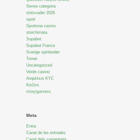
Sense categoria
slotsvader 2026
sport
Sportuna casino
stoichimata
Supabet
Supabet France
Sverige spinlander
Tornei
Uncategorized
Verde casino
Ασφάλεια KYC
Καζίνο
στοιχηματικες
Meta
Entra
Canal de les entrades
Canal dels comentaris