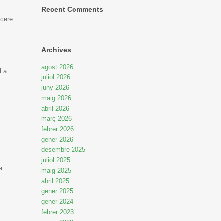
Recent Comments
ncere
Archives
agost 2026
 La
juliol 2026
juny 2026
maig 2026
abril 2026
març 2026
febrer 2026
gener 2026
desembre 2025
juliol 2025
a
maig 2025
abril 2025
gener 2025
gener 2024
febrer 2023