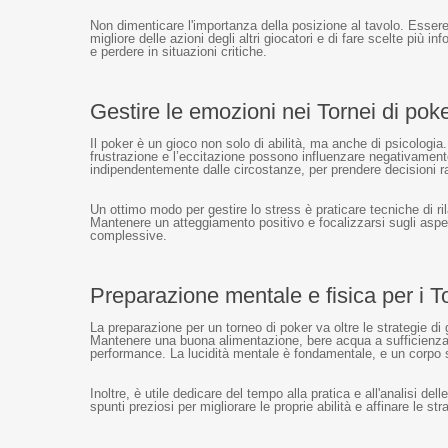
Non dimenticare l'importanza della posizione al tavolo. Essere
migliore delle azioni degli altri giocatori e di fare scelte più i
e perdere in situazioni critiche.
Gestire le emozioni nei Tornei di pok
Il poker è un gioco non solo di abilità, ma anche di psicologi
frustrazione e l’eccitazione possono influenzare negativamente
indipendentemente dalle circostanze, per prendere decisioni ra
Un ottimo modo per gestire lo stress è praticare tecniche di r
Mantenere un atteggiamento positivo e focalizzarsi sugli aspetti
complessive.
Preparazione mentale e fisica per i T
La preparazione per un torneo di poker va oltre le strategie di
Mantenere una buona alimentazione, bere acqua a sufficienza e
performance. La lucidità mentale è fondamentale, e un corpo s
Inoltre, è utile dedicare del tempo alla pratica e all'analisi dell
spunti preziosi per migliorare le proprie abilità e affinare le stra