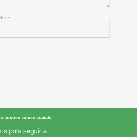
bsite
s nostres xarxes socials
ns pots seguir a: