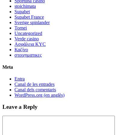
Sportuna casino
stoichimata
Supabet
Supabet France
Sverige spinlander
Tornei
Uncategorized
Verde casino
Ασφάλεια KYC
Καζίνο
στοιχηματικες
Meta
Entra
Canal de les entrades
Canal dels comentaris
WordPress.org (en anglès)
Leave a Reply