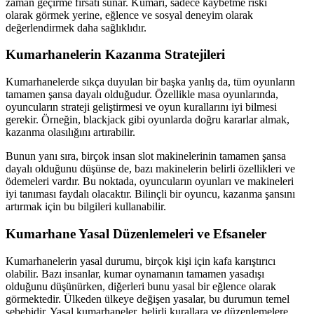
zaman geçirme fırsatı sunar. Kumarı, sadece kaybetme riski
olarak görmek yerine, eğlence ve sosyal deneyim olarak
değerlendirmek daha sağlıklıdır.
Kumarhanelerin Kazanma Stratejileri
Kumarhanelerde sıkça duyulan bir başka yanlış da, tüm oyunların
tamamen şansa dayalı olduğudur. Özellikle masa oyunlarında,
oyuncuların strateji geliştirmesi ve oyun kurallarını iyi bilmesi
gerekir. Örneğin, blackjack gibi oyunlarda doğru kararlar almak,
kazanma olasılığını artırabilir.
Bunun yanı sıra, birçok insan slot makinelerinin tamamen şansa
dayalı olduğunu düşünse de, bazı makinelerin belirli özellikleri ve
ödemeleri vardır. Bu noktada, oyuncuların oyunları ve makineleri
iyi tanıması faydalı olacaktır. Bilinçli bir oyuncu, kazanma şansını
artırmak için bu bilgileri kullanabilir.
Kumarhane Yasal Düzenlemeleri ve Efsaneler
Kumarhanelerin yasal durumu, birçok kişi için kafa karıştırıcı
olabilir. Bazı insanlar, kumar oynamanın tamamen yasadışı
olduğunu düşünürken, diğerleri bunu yasal bir eğlence olarak
görmektedir. Ülkeden ülkeye değişen yasalar, bu durumun temel
sebebidir. Yasal kumarhaneler, belirli kurallara ve düzenlemelere