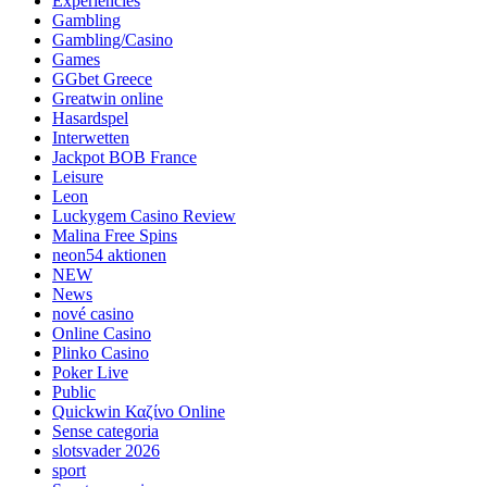
Experiencies
Gambling
Gambling/Casino
Games
GGbet Greece
Greatwin online
Hasardspel
Interwetten
Jackpot BOB France
Leisure
Leon
Luckygem Casino Review
Malina Free Spins
neon54 aktionen
NEW
News
nové casino
Online Casino
Plinko Casino
Poker Live
Public
Quickwin Καζίνο Online
Sense categoria
slotsvader 2026
sport