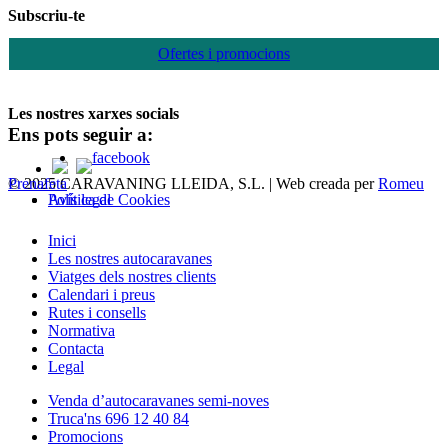
Subscriu-te
Ofertes i promocions
Les nostres xarxes socials
Ens pots seguir a:
© 2025 CARAVANING LLEIDA, S.L. | Web creada per
Romeu Prenafeta
Política de Cookies
Avís legal
Close
Inici
Menu
Les nostres autocaravanes
Viatges dels nostres clients
Calendari i preus
Rutes i consells
Normativa
Contacta
Legal
Venda d’autocaravanes semi-noves
Truca'ns 696 12 40 84
Promocions