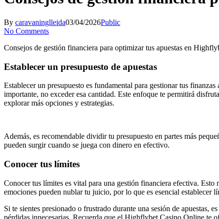
By
caravaninglleida
03/04/2026
Public
No Comments
Consejos de gestión financiera para optimizar tus apuestas en Highfly
Establecer un presupuesto de apuestas
Establecer un presupuesto es fundamental para gestionar tus finanzas a
importante, no exceder esa cantidad. Este enfoque te permitirá disfruta
explorar más opciones y estrategias.
Además, es recomendable dividir tu presupuesto en partes más pequeñas
pueden surgir cuando se juega con dinero en efectivo.
Conocer tus límites
Conocer tus límites es vital para una gestión financiera efectiva. Es
emociones pueden nublar tu juicio, por lo que es esencial establecer l
Si te sientes presionado o frustrado durante una sesión de apuestas, e
pérdidas innecesarias. Recuerda que el Highflybet Casino Online te of