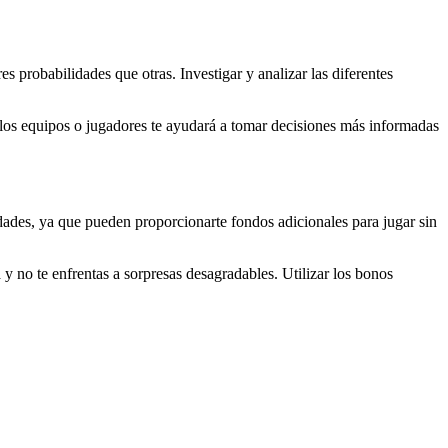
es probabilidades que otras. Investigar y analizar las diferentes
e los equipos o jugadores te ayudará a tomar decisiones más informadas
ades, ya que pueden proporcionarte fondos adicionales para jugar sin
y no te enfrentas a sorpresas desagradables. Utilizar los bonos