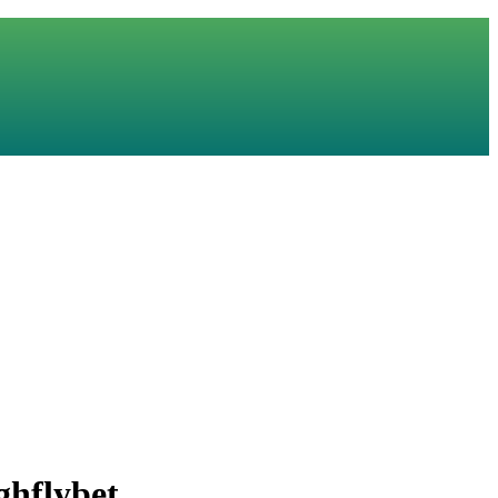
ghflybet