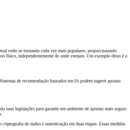
rtual estão se tornando cada vez mais populares, proporcionando
sino físico, independentemente de onde estejam. Um exemplo disso é o
go. Sistemas de recomendação baseados em IA podem sugerir apostas
do suas legislações para garantir um ambiente de apostas mais seguro
o.
 criptografia de dados e autenticação em duas etapas. Essas medidas