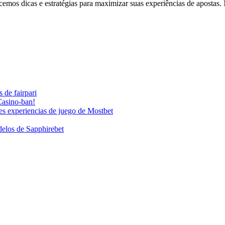
cemos dicas e estratégias para maximizar suas experiências de apostas. 
 de fairpari
Casino-ban!
es experiencias de juego de Mostbet
delos de Sapphirebet