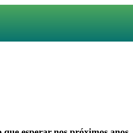
o que esperar nos próximos anos