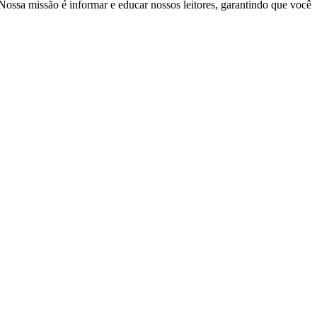
Nossa missão é informar e educar nossos leitores, garantindo que você