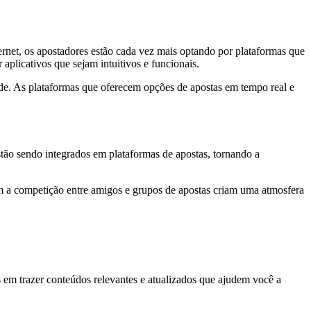
rnet, os apostadores estão cada vez mais optando por plataformas que
aplicativos que sejam intuitivos e funcionais.
e. As plataformas que oferecem opções de apostas em tempo real e
tão sendo integrados em plataformas de apostas, tornando a
am a competição entre amigos e grupos de apostas criam uma atmosfera
 em trazer conteúdos relevantes e atualizados que ajudem você a