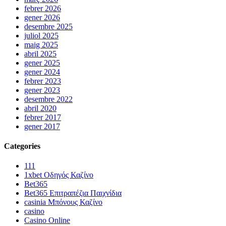
febrer 2026
gener 2026
desembre 2025
juliol 2025
maig 2025
abril 2025
gener 2025
gener 2024
febrer 2023
gener 2023
desembre 2022
abril 2020
febrer 2017
gener 2017
Categories
111
1xbet Οδηγός Καζίνο
Bet365
Bet365 Επιτραπέζια Παιχνίδια
casinia Μπόνους Καζίνο
casino
Casino Online