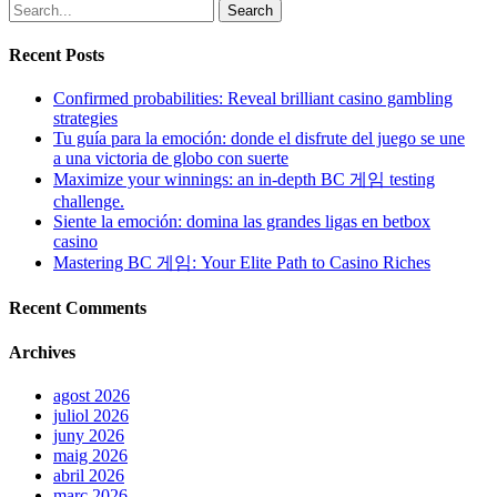
Search
Recent Posts
Confirmed probabilities: Reveal brilliant casino gambling
strategies
Tu guía para la emoción: donde el disfrute del juego se une
a una victoria de globo con suerte
Maximize your winnings: an in-depth BC 게임 testing
challenge.
Siente la emoción: domina las grandes ligas en betbox
casino
Mastering BC 게임: Your Elite Path to Casino Riches
Recent Comments
Archives
agost 2026
juliol 2026
juny 2026
maig 2026
abril 2026
març 2026