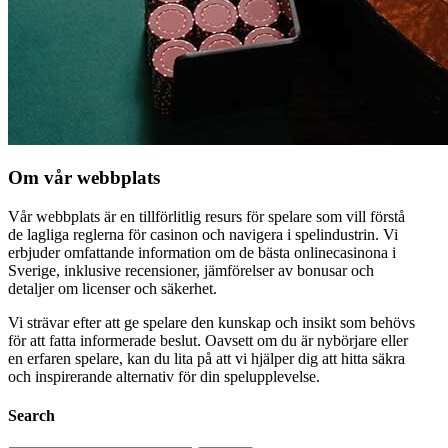
Om vår webbplats
Vår webbplats är en tillförlitlig resurs för spelare som vill förstå
de lagliga reglerna för casinon och navigera i spelindustrin. Vi
erbjuder omfattande information om de bästa onlinecasinona i
Sverige, inklusive recensioner, jämförelser av bonusar och
detaljer om licenser och säkerhet.
Vi strävar efter att ge spelare den kunskap och insikt som behövs
för att fatta informerade beslut. Oavsett om du är nybörjare eller
en erfaren spelare, kan du lita på att vi hjälper dig att hitta säkra
och inspirerande alternativ för din spelupplevelse.
Search