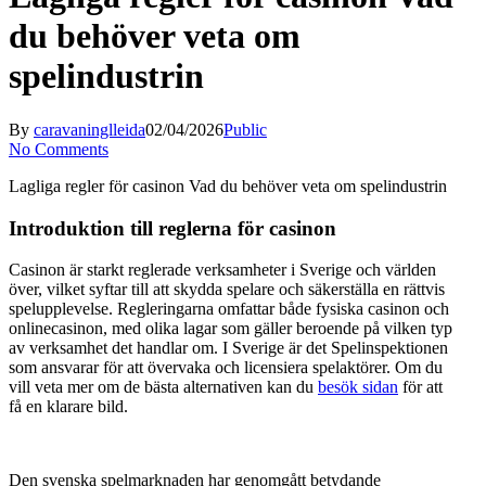
du behöver veta om
spelindustrin
By
caravaninglleida
02/04/2026
Public
No Comments
Lagliga regler för casinon Vad du behöver veta om spelindustrin
Introduktion till reglerna för casinon
Casinon är starkt reglerade verksamheter i Sverige och världen
över, vilket syftar till att skydda spelare och säkerställa en rättvis
spelupplevelse. Regleringarna omfattar både fysiska casinon och
onlinecasinon, med olika lagar som gäller beroende på vilken typ
av verksamhet det handlar om. I Sverige är det Spelinspektionen
som ansvarar för att övervaka och licensiera spelaktörer. Om du
vill veta mer om de bästa alternativen kan du
besök sidan
för att
få en klarare bild.
Den svenska spelmarknaden har genomgått betydande