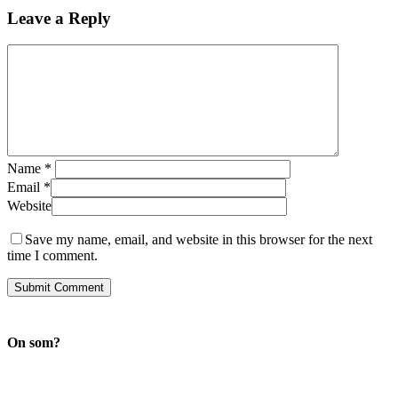
Leave a Reply
Name
*
Email
*
Website
Save my name, email, and website in this browser for the next
time I comment.
On som?