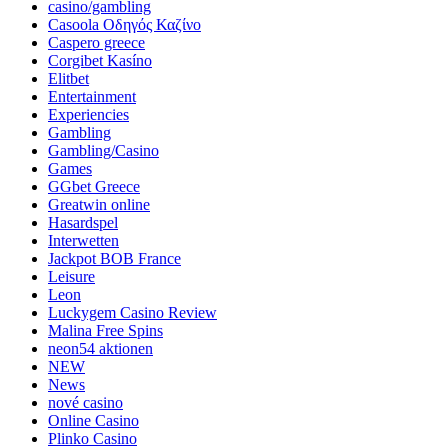
casino/gambling
Casoola Οδηγός Καζίνο
Caspero greece
Corgibet Kasíno
Elitbet
Entertainment
Experiencies
Gambling
Gambling/Casino
Games
GGbet Greece
Greatwin online
Hasardspel
Interwetten
Jackpot BOB France
Leisure
Leon
Luckygem Casino Review
Malina Free Spins
neon54 aktionen
NEW
News
nové casino
Online Casino
Plinko Casino