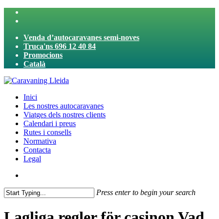
Skip
twitter
to
facebook
main
Venda d’autocaravanes semi-noves
content
Truca'ns 696 12 40 84
Promocions
Català
search
Menu
Inici
Les nostres autocaravanes
Viatges dels nostres clients
Calendari i preus
Rutes i consells
Normativa
Contacta
Legal
search
Press enter to begin your search
Close
Search
Lagliga regler för casinon Vad