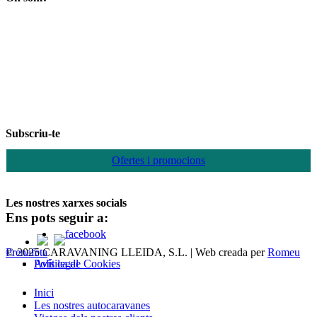
Subscriu-te
Ofertes i promocions
Les nostres xarxes socials
Ens pots seguir a:
© 2025 CARAVANING LLEIDA, S.L. | Web creada per
Romeu Prenafeta
Política de Cookies
Avís legal
Close
Inici
Menu
Les nostres autocaravanes