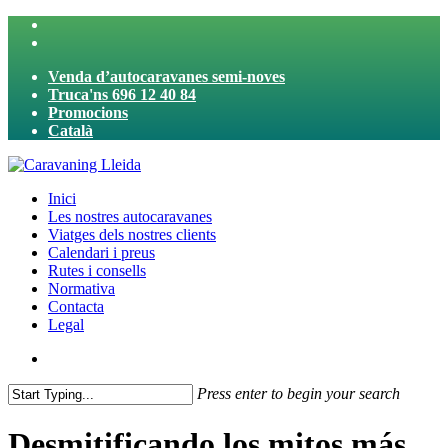
Skip
twitter
to
facebook
main
Venda d’autocaravanes semi-noves
content
Truca'ns 696 12 40 84
Promocions
Català
search
Menu
Inici
Les nostres autocaravanes
Viatges dels nostres clients
Calendari i preus
Rutes i consells
Normativa
Contacta
Legal
search
Press enter to begin your search
Close
Search
Desmitificando los mitos más