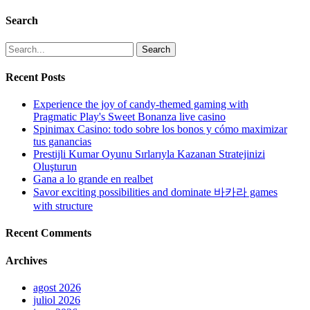
Search
Search
Recent Posts
Experience the joy of candy-themed gaming with
Pragmatic Play's Sweet Bonanza live casino
Spinimax Casino: todo sobre los bonos y cómo maximizar
tus ganancias
Prestijli Kumar Oyunu Sırlarıyla Kazanan Stratejinizi
Oluşturun
Gana a lo grande en realbet
Savor exciting possibilities and dominate 바카라 games
with structure
Recent Comments
Archives
agost 2026
juliol 2026