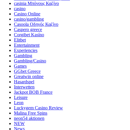
casinia Μπόνους Καζίνο
casino
Casino Online
casino/gambling
Casoola Οδηγός Καζίνο
Caspero greece
Corgibet Kasíno
Elitbet
Entertainment
Experiencies
Gambling
Gambling/Casino
Games
GGbet Greece
Greatwin online
Hasardspel
Interwetten
Jackpot BOB France
Leisure
Leon
Luckygem Casino Review
Malina Free Spins
neon54 aktionen
NEW
News