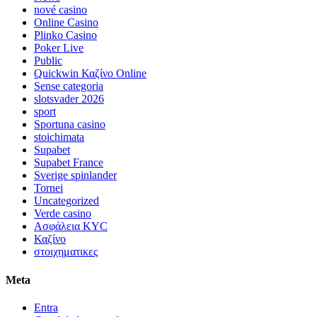
nové casino
Online Casino
Plinko Casino
Poker Live
Public
Quickwin Καζίνο Online
Sense categoria
slotsvader 2026
sport
Sportuna casino
stoichimata
Supabet
Supabet France
Sverige spinlander
Tornei
Uncategorized
Verde casino
Ασφάλεια KYC
Καζίνο
στοιχηματικες
Meta
Entra