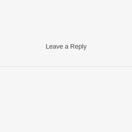
Leave a Reply