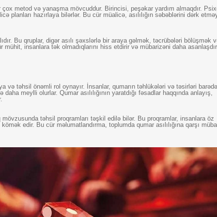
ir çox metod və yanaşma mövcuddur. Birincisi, peşəkar yardım almaqdır. Psix
icə planları hazırlaya bilərlər. Bu cür müalicə, asılılığın səbəblərini dərk etm
ıdır. Bu qruplar, digər asılı şəxslərlə bir araya gəlmək, təcrübələri bölüşmək v
 mühit, insanlara tək olmadıqlarını hiss etdirir və mübarizəni daha asanlaşdırı
 və təhsil önəmli rol oynayır. İnsanlar, qumarın təhlükələri və təsirləri barəd
daha meylli olurlar. Qumar asılılığının yaratdığı fəsadlar haqqında anlayış,
.
q mövzusunda təhsil proqramları təşkil edilə bilər. Bu proqramlar, insanlara öz
ə kömək edir. Bu cür məlumatlandırma, toplumda qumar asılılığına qarşı müba