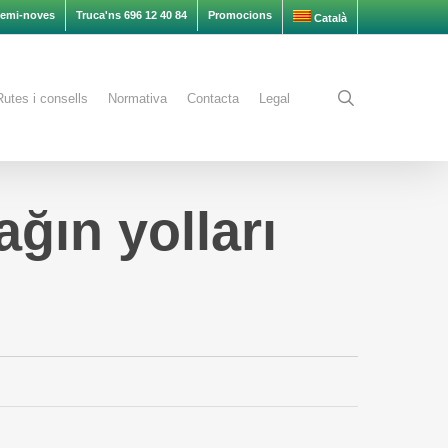
semi-noves
Truca'ns 696 12 40 84
Promocions
Català
search
Rutes i consells
Normativa
Contacta
Legal
ğın yolları