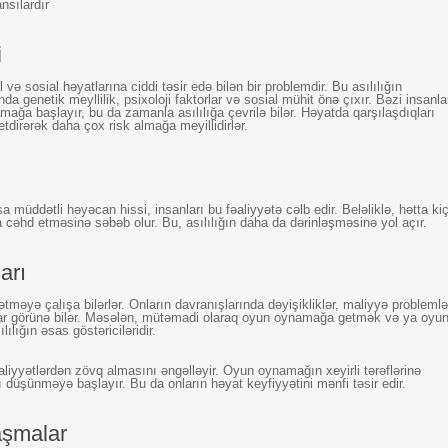
nsılardır
i
və sosial həyatlarına ciddi təsir edə bilən bir problemdir. Bu asılılığın
a genetik meyllilik, psixoloji faktorlar və sosial mühit önə çıxır. Bəzi insanla
ğa başlayır, bu da zamanla asılılığa çevrilə bilər. Həyatda qarşılaşdıqları
tdirərək daha çox risk almağa meyillidirlər.
müddətli həyəcan hissi, insanları bu fəaliyyətə cəlb edir. Beləliklə, hətta kiç
 cəhd etməsinə səbəb olur. Bu, asılılığın daha da dərinləşməsinə yol açır.
arı
ətməyə çalışa bilərlər. Onların davranışlarında dəyişikliklər, maliyyə problemlə
mlar görünə bilər. Məsələn, mütəmadi olaraq oyun oynamağa getmək və ya oyu
lığın əsas göstəriciləridir.
əaliyyətlərdən zövq almasını əngəlləyir. Oyun oynamağın xeyirli tərəflərinə
 düşünməyə başlayır. Bu da onların həyat keyfiyyətini mənfi təsir edir.
aşmalar