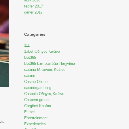
abril 2020
febrer 2017
gener 2017
Categories
111
1xbet Οδηγός Καζίνο
Bet365
Bet365 Επιτραπέζια Παιχνίδια
casinia Μπόνους Καζίνο
casino
Casino Online
casino/gambling
Casoola Οδηγός Καζίνο
Caspero greece
Corgibet Kasíno
Elitbet
ə
Entertainment
ir.
Experiencies