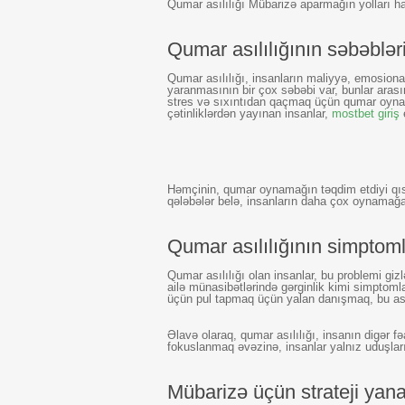
Qumar asılılığı Mübarizə aparmağın yolları ha
Qumar asılılığının səbəblər
Qumar asılılığı, insanların maliyyə, emosional 
yaranmasının bir çox səbəbi var, bunlar arasınd
stres və sıxıntıdan qaçmaq üçün qumar oynama
çətinliklərdən yayınan insanlar,
mostbet giriş
e
Həmçinin, qumar oynamağın təqdim etdiyi qısa 
qələbələr belə, insanların daha çox oynamağa
Qumar asılılığının simptoml
Qumar asılılığı olan insanlar, bu problemi gizl
ailə münasibətlərində gərginlik kimi simpto
üçün pul tapmaq üçün yalan danışmaq, bu asılı
Əlavə olaraq, qumar asılılığı, insanın digər f
fokuslanmaq əvəzinə, insanlar yalnız uduşları
Mübarizə üçün strateji yan