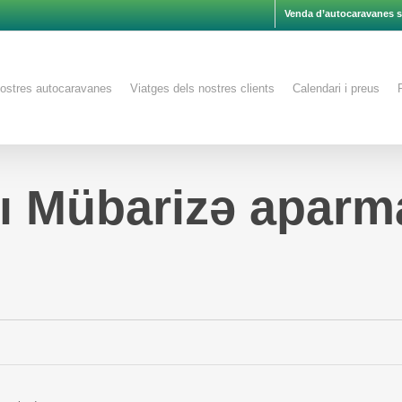
Venda d’autocaravanes 
ostres autocaravanes
Viatges dels nostres clients
Calendari i preus
ğı Mübarizə aparma