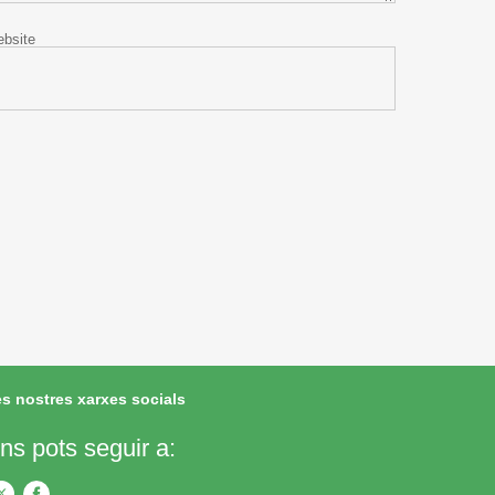
bsite
s nostres xarxes socials
ns pots seguir a: