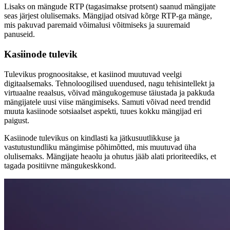
Lisaks on mängude RTP (tagasimakse protsent) saanud mängijate
seas järjest olulisemaks. Mängijad otsivad kõrge RTP-ga mänge,
mis pakuvad paremaid võimalusi võitmiseks ja suuremaid
panuseid.
Kasiinode tulevik
Tulevikus prognoositakse, et kasiinod muutuvad veelgi
digitaalsemaks. Tehnoloogilised uuendused, nagu tehisintellekt ja
virtuaalne reaalsus, võivad mängukogemuse täiustada ja pakkuda
mängijatele uusi viise mängimiseks. Samuti võivad need trendid
muuta kasiinode sotsiaalset aspekti, tuues kokku mängijad eri
paigust.
Kasiinode tulevikus on kindlasti ka jätkusuutlikkuse ja
vastutustundliku mängimise põhimõtted, mis muutuvad üha
olulisemaks. Mängijate heaolu ja ohutus jääb alati prioriteediks, et
tagada positiivne mängukeskkond.