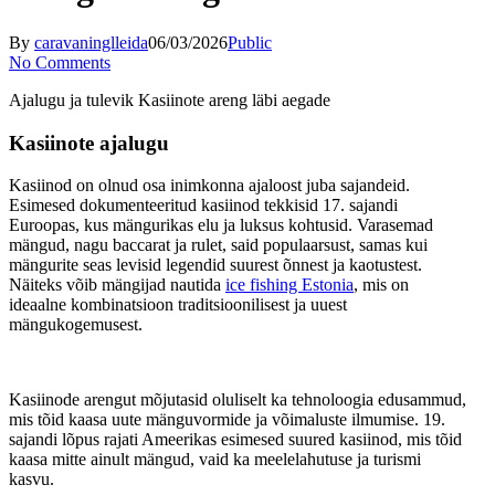
By
caravaninglleida
06/03/2026
Public
No Comments
Ajalugu ja tulevik Kasiinote areng läbi aegade
Kasiinote ajalugu
Kasiinod on olnud osa inimkonna ajaloost juba sajandeid.
Esimesed dokumenteeritud kasiinod tekkisid 17. sajandi
Euroopas, kus mängurikas elu ja luksus kohtusid. Varasemad
mängud, nagu baccarat ja rulet, said populaarsust, samas kui
mängurite seas levisid legendid suurest õnnest ja kaotustest.
Näiteks võib mängijad nautida
ice fishing Estonia
, mis on
ideaalne kombinatsioon traditsioonilisest ja uuest
mängukogemusest.
Kasiinode arengut mõjutasid oluliselt ka tehnoloogia edusammud,
mis tõid kaasa uute mänguvormide ja võimaluste ilmumise. 19.
sajandi lõpus rajati Ameerikas esimesed suured kasiinod, mis tõid
kaasa mitte ainult mängud, vaid ka meelelahutuse ja turismi
kasvu.