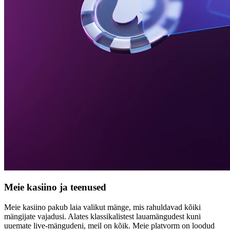
Meie kasiino ja teenused
Meie kasiino pakub laia valikut mänge, mis rahuldavad kõiki
mängijate vajadusi. Alates klassikalistest lauamängudest kuni
uuemate live-mängudeni, meil on kõik. Meie platvorm on loodud