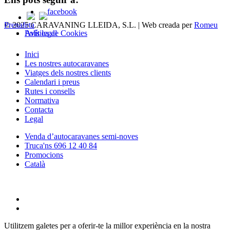
© 2025 CARAVANING LLEIDA, S.L. | Web creada per
Romeu Prenafeta
Política de Cookies
Avís legal
Close
Inici
Menu
Les nostres autocaravanes
Viatges dels nostres clients
Calendari i preus
Rutes i consells
Normativa
Contacta
Legal
Venda d’autocaravanes semi-noves
Truca'ns 696 12 40 84
Promocions
Català
twitter
facebook
Utilitzem galetes per a oferir-te la millor experiència en la nostra