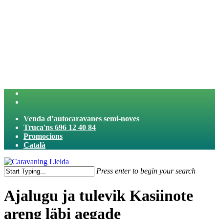
Skip
to
main
content
twitter
facebook
Venda d’autocaravanes semi-noves
Truca'ns 696 12 40 84
Promocions
Català
search
Menu
Press enter to begin your search
Close
Search
Ajalugu ja tulevik Kasiinote
areng läbi aegade