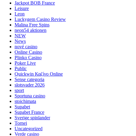
Jackpot BOB France
Leisure
Leon
Luckygem Casino Review
Malina Free Spins
neon54 aktionen
NEW
News
nové casino
Online Casino
Plinko Casino
Poker Live
Public
Quickwin Καζίνο Online
Sense categoria
slotsvader 2026
sport
Sportuna casino
stoichimata
Supabet
Supabet France
Sverige spinlander
Tornei
Uncategorized
Verde casino