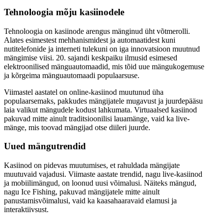
Tehnoloogia mõju kasiinodele
Tehnoloogia on kasiinode arengus mänginud üht võtmerolli.
Alates esimestest mehhanismidest ja automaatidest kuni
nutitelefonide ja interneti tulekuni on iga innovatsioon muutnud
mängimise viisi. 20. sajandi keskpaiku ilmusid esimesed
elektroonilised mänguautomaadid, mis tõid uue mängukogemuse
ja kõrgeima mänguautomaadi populaarsuse.
Viimastel aastatel on online-kasiinod muutunud üha
populaarsemaks, pakkudes mängijatele mugavust ja juurdepääsu
laia valikut mängudele kodust lahkumata. Virtuaalsed kasiinod
pakuvad mitte ainult traditsioonilisi lauamänge, vaid ka live-
mänge, mis toovad mängijad otse diileri juurde.
Uued mängutrendid
Kasiinod on pidevas muutumises, et rahuldada mängijate
muutuvaid vajadusi. Viimaste aastate trendid, nagu live-kasiinod
ja mobiilimängud, on loonud uusi võimalusi. Näiteks mängud,
nagu Ice Fishing, pakuvad mängijatele mitte ainult
panustamisvõimalusi, vaid ka kaasahaaravaid elamusi ja
interaktiivsust.