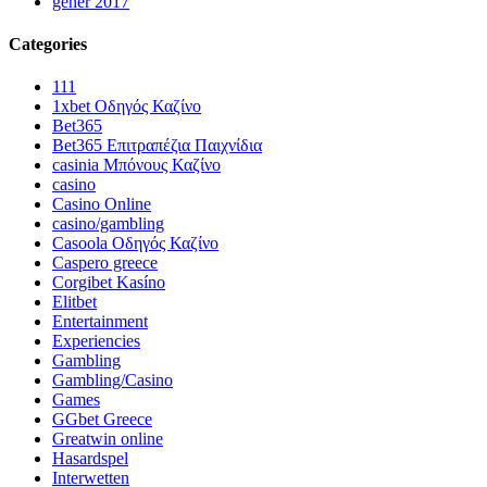
gener 2017
Categories
111
1xbet Οδηγός Καζίνο
Bet365
Bet365 Επιτραπέζια Παιχνίδια
casinia Μπόνους Καζίνο
casino
Casino Online
casino/gambling
Casoola Οδηγός Καζίνο
Caspero greece
Corgibet Kasíno
Elitbet
Entertainment
Experiencies
Gambling
Gambling/Casino
Games
GGbet Greece
Greatwin online
Hasardspel
Interwetten