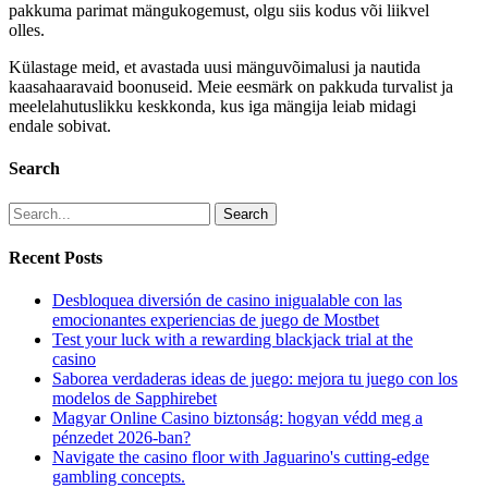
pakkuma parimat mängukogemust, olgu siis kodus või liikvel
olles.
Külastage meid, et avastada uusi mänguvõimalusi ja nautida
kaasahaaravaid boonuseid. Meie eesmärk on pakkuda turvalist ja
meelelahutuslikku keskkonda, kus iga mängija leiab midagi
endale sobivat.
Search
Search
Recent Posts
Desbloquea diversión de casino inigualable con las
emocionantes experiencias de juego de Mostbet
Test your luck with a rewarding blackjack trial at the
casino
Saborea verdaderas ideas de juego: mejora tu juego con los
modelos de Sapphirebet
Magyar Online Casino biztonság: hogyan védd meg a
pénzedet 2026-ban?
Navigate the casino floor with Jaguarino's cutting-edge
gambling concepts.