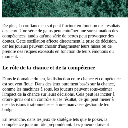
De plus, la confiance en soi peut fluctuer en fonction des résultats
des jeux. Une série de gains peut entraîner une surestimation des
compétences, tandis qu'une série de pertes peut provoquer des
doutes. Cette oscillation affecte directement la prise de décision,
car les joueurs peuvent choisir d'augmenter leurs mises ou de
prendre des risques excessifs en fonction de leurs émotions du
moment.
Le rôle de la chance et de la compétence
Dans le domaine du jeu, la distinction entre chance et compétence
est souvent floue. Dans des jeux purement basés sur la chance,
comme les machines à sous, les joueurs peuvent sous-estimer
l'impact de la chance sur leurs décisions. Cela peut les inciter à
croire qu'ils ont un contrôle sur le résultat, ce qui peut mener à
des décisions irrationnelles et à une mauvaise gestion de leur
budget.
En revanche, dans les jeux de stratégie tels que le poker, la
compétence joue un rôle prépondérant. Les joueurs doivent