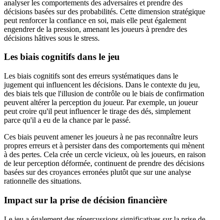
analyser les comportements des adversaires et prendre des
décisions basées sur des probabilités. Cette dimension stratégique
peut renforcer la confiance en soi, mais elle peut également
engendrer de la pression, amenant les joueurs à prendre des
décisions hâtives sous le stress.
Les biais cognitifs dans le jeu
Les biais cognitifs sont des erreurs systématiques dans le
jugement qui influencent les décisions. Dans le contexte du jeu,
des biais tels que l'illusion de contrôle ou le biais de confirmation
peuvent altérer la perception du joueur. Par exemple, un joueur
peut croire qu'il peut influencer le tirage des dés, simplement
parce qu'il a eu de la chance par le passé.
Ces biais peuvent amener les joueurs à ne pas reconnaître leurs
propres erreurs et à persister dans des comportements qui mènent
à des pertes. Cela crée un cercle vicieux, où les joueurs, en raison
de leur perception déformée, continuent de prendre des décisions
basées sur des croyances erronées plutôt que sur une analyse
rationnelle des situations.
Impact sur la prise de décision financière
Le jeu a également des répercussions significatives sur la prise de