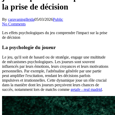
la prise de décision
By
caravaninglleida
05/03/2026
Public
No Comments
Les effets psychologiques du jeu comprendre l'impact sur la prise
de décision
La psychologie du joueur
Le jeu, qu'il soit de hasard ou de stratégie, engage une multitude
de mécanismes psychologiques. Les joueurs sont souvent
influencés par leurs émotions, leurs croyances et leurs motivations
personnelles. Par exemple, l'adrénaline générée par une partie
peut amplifier l'excitation, rendant les décisions parfois
impulsives et irrationnelles. Cette dynamique joue un rôle crucial
dans la manière dont les joueurs perçoivent leurs chances de
succès, notamment lors de matchs comme
getafe - real madrid
.