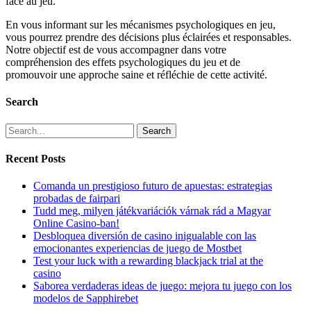
face au jeu.
En vous informant sur les mécanismes psychologiques en jeu,
vous pourrez prendre des décisions plus éclairées et responsables.
Notre objectif est de vous accompagner dans votre
compréhension des effets psychologiques du jeu et de
promouvoir une approche saine et réfléchie de cette activité.
Search
Search
Recent Posts
Comanda un prestigioso futuro de apuestas: estrategias
probadas de fairpari
Tudd meg, milyen játékvariációk várnak rád a Magyar
Online Casino-ban!
Desbloquea diversión de casino inigualable con las
emocionantes experiencias de juego de Mostbet
Test your luck with a rewarding blackjack trial at the
casino
Saborea verdaderas ideas de juego: mejora tu juego con los
modelos de Sapphirebet