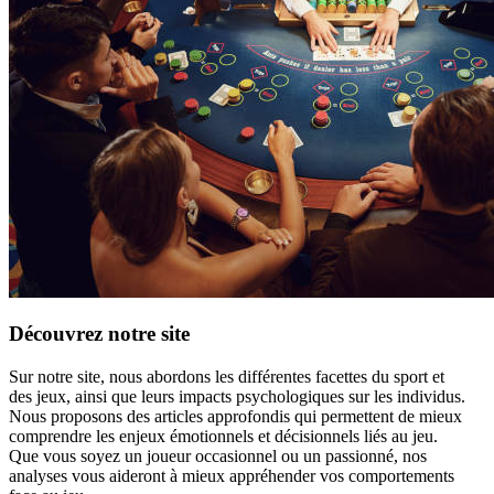
Découvrez notre site
Sur notre site, nous abordons les différentes facettes du sport et
des jeux, ainsi que leurs impacts psychologiques sur les individus.
Nous proposons des articles approfondis qui permettent de mieux
comprendre les enjeux émotionnels et décisionnels liés au jeu.
Que vous soyez un joueur occasionnel ou un passionné, nos
analyses vous aideront à mieux appréhender vos comportements