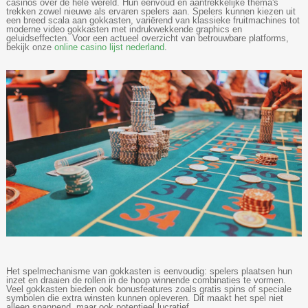
casinos over de hele wereld. Hun eenvoud en aantrekkelijke thema's
trekken zowel nieuwe als ervaren spelers aan. Spelers kunnen kiezen uit
een breed scala aan gokkasten, variërend van klassieke fruitmachines tot
moderne video gokkasten met indrukwekkende graphics en
geluidseffecten. Voor een actueel overzicht van betrouwbare platforms,
bekijk onze
online casino lijst nederland
.
Het spelmechanisme van gokkasten is eenvoudig: spelers plaatsen hun
inzet en draaien de rollen in de hoop winnende combinaties te vormen.
Veel gokkasten bieden ook bonusfeatures zoals gratis spins of speciale
symbolen die extra winsten kunnen opleveren. Dit maakt het spel niet
alleen spannend, maar ook potentieel lucratief.