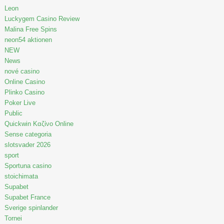
Leon
Luckygem Casino Review
Malina Free Spins
neon54 aktionen
NEW
News
nové casino
Online Casino
Plinko Casino
Poker Live
Public
Quickwin Καζίνο Online
Sense categoria
slotsvader 2026
sport
Sportuna casino
stoichimata
Supabet
Supabet France
Sverige spinlander
Tornei