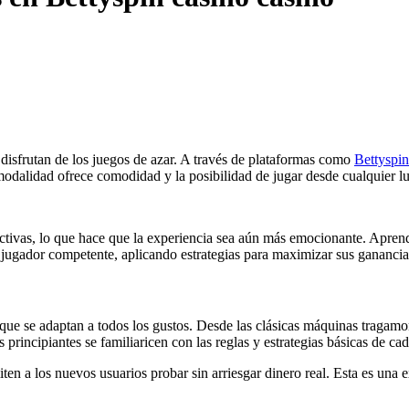
disfrutan de los juegos de azar. A través de plataformas como
Bettyspin
 modalidad ofrece comodidad y la posibilidad de jugar desde cualquier l
ctivas, lo que hace que la experiencia sea aún más emocionante. Apren
 jugador competente, aplicando estrategias para maximizar sus ganancia
que se adaptan a todos los gustos. Desde las clásicas máquinas tragamon
 principiantes se familiaricen con las reglas y estrategias básicas de c
n a los nuevos usuarios probar sin arriesgar dinero real. Esta es una