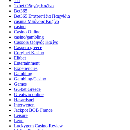
111
1xbet Οδηγός Καζίνο
Bet365
Bet365 Επιτραπέζια Παιχνίδια
casinia Μπόνους Καζίνο
casino
Casino Online
casino/gambling
Casoola Οδηγός Καζίνο
Caspero greece
Corgibet Kasíno
Elitbet
Entertainment
Experiencies
Gambling
Gambling/Casino
Games
GGbet Greece
Greatwin online
Hasardspel
Interwetten
Jackpot BOB France
Leisure
Leon
Luckygem Casino Review