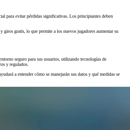
ial para evitar pérdidas significativas. Los principiantes deben
 giros gratis, lo que permite a los nuevos jugadores aumentar su
ntorno seguro para sus usuarios, utilizando tecnologías de
ros y regulados.
to ayudará a entender cómo se manejarán sus datos y qué medidas se