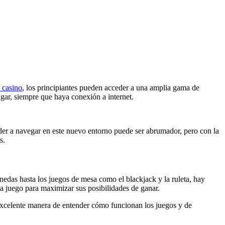
 casino
, los principiantes pueden acceder a una amplia gama de
ugar, siempre que haya conexión a internet.
der a navegar en este nuevo entorno puede ser abrumador, pero con la
s.
edas hasta los juegos de mesa como el blackjack y la ruleta, hay
ada juego para maximizar sus posibilidades de ganar.
 excelente manera de entender cómo funcionan los juegos y de