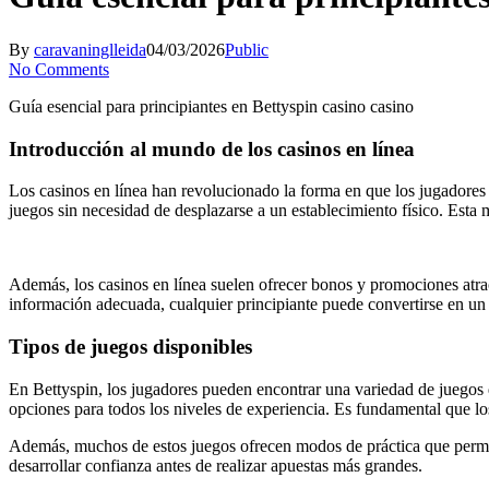
By
caravaninglleida
04/03/2026
Public
No Comments
Guía esencial para principiantes en Bettyspin casino casino
Introducción al mundo de los casinos en línea
Los casinos en línea han revolucionado la forma en que los jugadores 
juegos sin necesidad de desplazarse a un establecimiento físico. Esta
Además, los casinos en línea suelen ofrecer bonos y promociones atra
información adecuada, cualquier principiante puede convertirse en un
Tipos de juegos disponibles
En Bettyspin, los jugadores pueden encontrar una variedad de juegos 
opciones para todos los niveles de experiencia. Es fundamental que los
Además, muchos de estos juegos ofrecen modos de práctica que permite
desarrollar confianza antes de realizar apuestas más grandes.