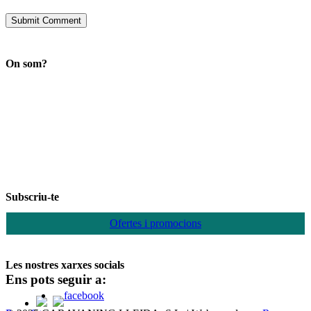
On som?
Subscriu-te
Ofertes i promocions
Les nostres xarxes socials
Ens pots seguir a: