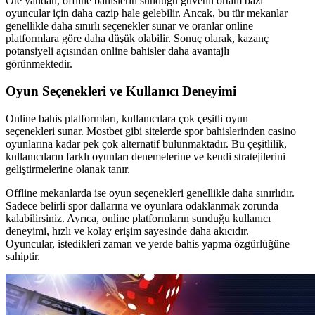
Öte yandan, offline bahislerin sunduğu güvenli ortam bazı
oyuncular için daha cazip hale gelebilir. Ancak, bu tür mekanlar
genellikle daha sınırlı seçenekler sunar ve oranlar online
platformlara göre daha düşük olabilir. Sonuç olarak, kazanç
potansiyeli açısından online bahisler daha avantajlı
görünmektedir.
Oyun Seçenekleri ve Kullanıcı Deneyimi
Online bahis platformları, kullanıcılara çok çeşitli oyun
seçenekleri sunar. Mostbet gibi sitelerde spor bahislerinden casino
oyunlarına kadar pek çok alternatif bulunmaktadır. Bu çeşitlilik,
kullanıcıların farklı oyunları denemelerine ve kendi stratejilerini
geliştirmelerine olanak tanır.
Offline mekanlarda ise oyun seçenekleri genellikle daha sınırlıdır.
Sadece belirli spor dallarına ve oyunlara odaklanmak zorunda
kalabilirsiniz. Ayrıca, online platformların sunduğu kullanıcı
deneyimi, hızlı ve kolay erişim sayesinde daha akıcıdır.
Oyuncular, istedikleri zaman ve yerde bahis yapma özgürlüğüne
sahiptir.