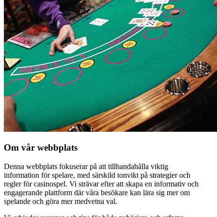
Om vår webbplats
Denna webbplats fokuserar på att tillhandahålla viktig
information för spelare, med särskild tonvikt på strategier och
regler för casinospel. Vi strävar efter att skapa en informativ och
engagerande plattform där våra besökare kan lära sig mer om
spelande och göra mer medvetna val.