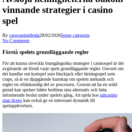
vinnande strategier i casino
spel
By
caravaninglleida
28/02/2026
Sense categoria
No Comments
Förstå spelets grundläggande regler
För att kunna utveckla framgångsrika strategier i casinospel är det
avgörande att förstå varje spels grundläggande regler. Oavsett om
det handlar om kortspel som blackjack eller tärningsspel som
craps, så är en djupgående kunskap om spelets mekanik och
regler en ofrånkomlig del av processen. Genom att ha en solid
grund kan spelare bättre bedöma sina alternativ och fatta
informerade beslut under spelets gång. Att spela hos
nätcasino
utan licens
kan också ge en intressant dynamik till
spelupplevelsen.