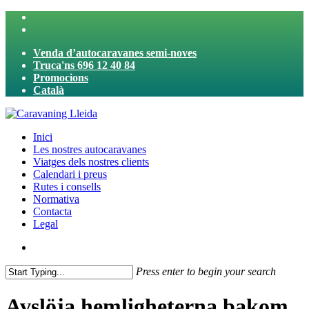
Skip
twitter
to
facebook
main
Venda d’autocaravanes semi-noves
content
Truca'ns 696 12 40 84
Promocions
Català
search
Menu
Inici
Les nostres autocaravanes
Viatges dels nostres clients
Calendari i preus
Rutes i consells
Normativa
Contacta
Legal
search
Press enter to begin your search
Close
Search
Avslöja hemligheterna bakom