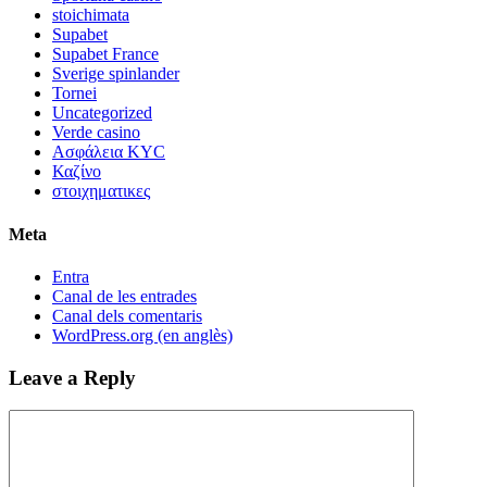
stoichimata
Supabet
Supabet France
Sverige spinlander
Tornei
Uncategorized
Verde casino
Ασφάλεια KYC
Καζίνο
στοιχηματικες
Meta
Entra
Canal de les entrades
Canal dels comentaris
WordPress.org (en anglès)
Leave a Reply