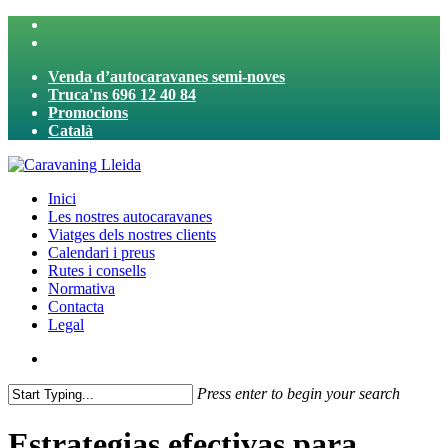
Skip
twitter
to
facebook
main
Venda d’autocaravanes semi-noves
content
Truca'ns 696 12 40 84
Promocions
Català
search
Menu
Inici
Les nostres autocaravanes
Viatges dels nostres clients
Calendari i preus
Rutes i consells
Normativa
Contacta
Legal
search
Press enter to begin your search
Close
Search
Estrategias efectivas para