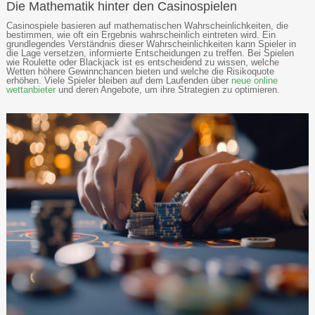
Die Mathematik hinter den Casinospielen
Casinospiele basieren auf mathematischen Wahrscheinlichkeiten, die
bestimmen, wie oft ein Ergebnis wahrscheinlich eintreten wird. Ein
grundlegendes Verständnis dieser Wahrscheinlichkeiten kann Spieler in
die Lage versetzen, informierte Entscheidungen zu treffen. Bei Spielen
wie Roulette oder Blackjack ist es entscheidend zu wissen, welche
Wetten höhere Gewinnchancen bieten und welche die Risikoquote
erhöhen. Viele Spieler bleiben auf dem Laufenden über
neue online
wettanbieter
und deren Angebote, um ihre Strategien zu optimieren.