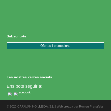
Subscriu-te
Ofertes i promocions
Les nostres xarxes socials
Ens pots seguir a:
© 2025 CARAVANING LLEIDA, S.L. | Web creada per
Romeu Prenafeta