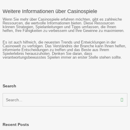
Weitere Informationen über Casinospiele
Wenn Sie mehr über Casinospiele erfahren möchten, gibt es zahlreiche
Ressourcen, die wertvolle Informationen bieten. Diese Ressourcen
können Strategien, Spielanleitungen und Tipps umfassen, die Ihnen
helfen, Ihre Fähigkeiten zu verbessern und Ihre Gewinne zu maximieren.
Es ist auch hilfreich, die neuesten Trends und Entwicklungen in der
Casinowelt zu verfolgen. Das Verständnis der Branche kann Ihnen helfen,
informierte Entscheidungen zu treffen und das Beste aus Ihrem
Spielerlebnis herauszuholen. Denken Sie daran, dass
verantwortungsbewusstes Spielen immer an erster Stelle stehen sollte.
Search
Recent Posts