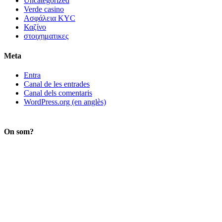
Uncategorized
Verde casino
Ασφάλεια KYC
Καζίνο
στοιχηματικες
Meta
Entra
Canal de les entrades
Canal dels comentaris
WordPress.org (en anglès)
On som?