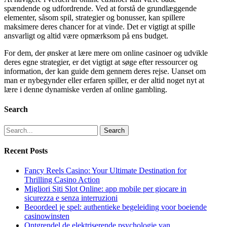
spændende og udfordrende. Ved at forstå de grundlæggende
elementer, såsom spil, strategier og bonusser, kan spillere
maksimere deres chancer for at vinde. Det er vigtigt at spille
ansvarligt og altid være opmærksom på ens budget.
For dem, der ønsker at lære mere om online casinoer og udvikle
deres egne strategier, er det vigtigt at søge efter ressourcer og
information, der kan guide dem gennem deres rejse. Uanset om
man er nybegynder eller erfaren spiller, er der altid noget nyt at
lære i denne dynamiske verden af online gambling.
Search
Search
Recent Posts
Fancy Reels Casino: Your Ultimate Destination for
Thrilling Casino Action
Migliori Siti Slot Online: app mobile per giocare in
sicurezza e senza interruzioni
Beoordeel je spel: authentieke begeleiding voor boeiende
casinowinsten
Ontgrendel de elektriserende psychologie van