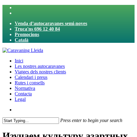
Skip
twitter
to
facebook
main
Venda d’autocaravanes semi-noves
content
Truca'ns 696 12 40 84
Promocions
Català
search
Menu
Inici
Les nostres autocaravanes
Viatges dels nostres clients
Calendari i preus
Rutes i consells
Normativa
Contacta
Legal
search
Press enter to begin your search
Close
Search
Изучаем культуру азартных