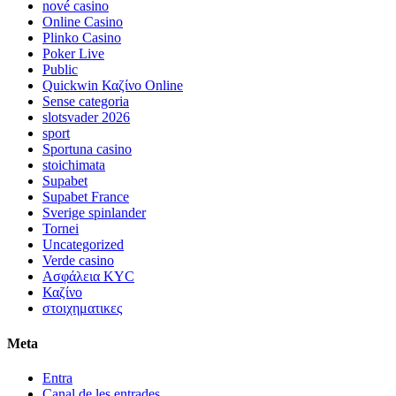
nové casino
Online Casino
Plinko Casino
Poker Live
Public
Quickwin Καζίνο Online
Sense categoria
slotsvader 2026
sport
Sportuna casino
stoichimata
Supabet
Supabet France
Sverige spinlander
Tornei
Uncategorized
Verde casino
Ασφάλεια KYC
Καζίνο
στοιχηματικες
Meta
Entra
Canal de les entrades