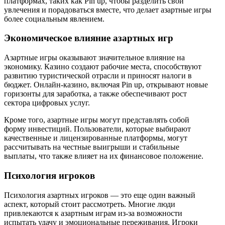
платформах, таких как Pin up, чтобы разделить свои
увлечения и порадоваться вместе, что делает азартные игры
более социальным явлением.
Экономическое влияние азартных игр
Азартные игры оказывают значительное влияние на
экономику. Казино создают рабочие места, способствуют
развитию туристической отрасли и приносят налоги в
бюджет. Онлайн-казино, включая Pin up, открывают новые
горизонты для заработка, а также обеспечивают рост
сектора цифровых услуг.
Кроме того, азартные игры могут представлять собой
форму инвестиций. Пользователи, которые выбирают
качественные и лицензированные платформы, могут
рассчитывать на честные выигрыши и стабильные
выплаты, что также влияет на их финансовое положение.
Психология игроков
Психология азартных игроков — это еще один важный
аспект, который стоит рассмотреть. Многие люди
привлекаются к азартным играм из-за возможности
испытать удачу и эмоциональные переживания. Игроки