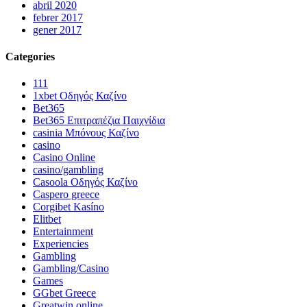
abril 2020
febrer 2017
gener 2017
Categories
111
1xbet Οδηγός Καζίνο
Bet365
Bet365 Επιτραπέζια Παιχνίδια
casinia Μπόνους Καζίνο
casino
Casino Online
casino/gambling
Casoola Οδηγός Καζίνο
Caspero greece
Corgibet Kasíno
Elitbet
Entertainment
Experiencies
Gambling
Gambling/Casino
Games
GGbet Greece
Greatwin online