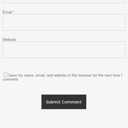
Email
*
Website
Save my name, email, and website in this browser for the next time I
comment.