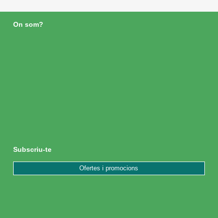
On som?
Subscriu-te
Ofertes i promocions