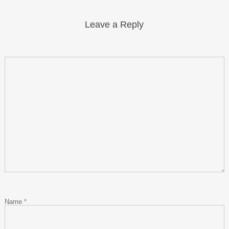
Leave a Reply
Name
*