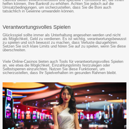
helfen können, Ihre Bankroll zu erhöhen. Achten Sie jedoch auf die
Umsatzbedingungen, um sicherzustellen, dass Sie die Boni auch
tatsächlich in Gewinne umwandeln können.
Verantwortungsvolles Spielen
Glücksspiel sollte immer als Unterhaltung angesehen werden und nicht
als Möglichkeit, Geld zu verdienen. Es ist wichtig, verantwortungsbewusst
zu spielen und sich bewusst zu machen, dass Verluste dazugehören.
Setzen Sie sich klare Limits und hören Sie auf zu spielen, wenn Sie diese
überschreiten.
Viele Online-Casinos bieten auch Tools für verantwortungsvolles Spielen
an, wie etwa die Möglichkeit, Einzahlungslimits festzulegen oder
Selbstsperren einzurichten. Nutzen Sie diese Funktionen, um
sicherzustellen, dass Ihr Spielverhalten im gesunden Rahmen bleibt.