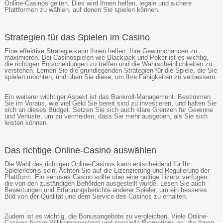
Online-Casinos gelten. Dies wird Ihnen helfen, legale und sichere
Plattformen zu wählen, auf denen Sie spielen können.
Strategien für das Spielen im Casino
Eine effektive Strategie kann Ihnen helfen, Ihre Gewinnchancen zu
maximieren. Bei Casinospielen wie Blackjack und Poker ist es wichtig,
die richtigen Entscheidungen zu treffen und die Wahrscheinlichkeiten zu
verstehen. Lernen Sie die grundlegenden Strategien für die Spiele, die Sie
spielen möchten, und üben Sie diese, um Ihre Fähigkeiten zu verbessern.
Ein weiterer wichtiger Aspekt ist das Bankroll-Management. Bestimmen
Sie im Voraus, wie viel Geld Sie bereit sind zu investieren, und halten Sie
sich an dieses Budget. Setzen Sie sich auch klare Grenzen für Gewinne
und Verluste, um zu vermeiden, dass Sie mehr ausgeben, als Sie sich
leisten können.
Das richtige Online-Casino auswählen
Die Wahl des richtigen Online-Casinos kann entscheidend für Ihr
Spielerlebnis sein. Achten Sie auf die Lizenzierung und Regulierung der
Plattform. Ein seriöses Casino sollte über eine gültige Lizenz verfügen,
die von den zuständigen Behörden ausgestellt wurde. Lesen Sie auch
Bewertungen und Erfahrungsberichte anderer Spieler, um ein besseres
Bild von der Qualität und dem Service des Casinos zu erhalten.
Zudem ist es wichtig, die Bonusangebote zu vergleichen. Viele Online-
Casinos bieten Willkommensboni und spezielle Promotions an, die Ihnen