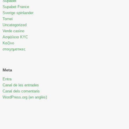
Supabet
Supabet France
Sverige spinlander
Tornei
Uncategorized
Verde casino
Ασφάλεια KYC
Καζίνο
στοιχηματικες
Meta
Entra
Canal de les entrades
Canal dels comentaris
WordPress.org (en anglès)