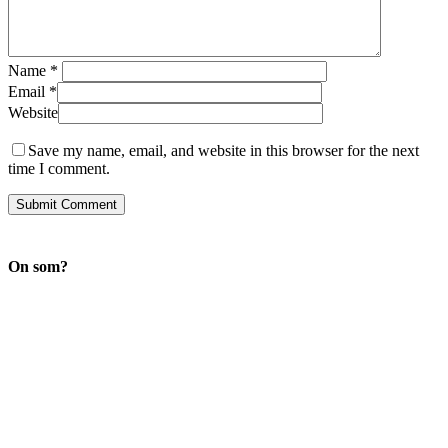
Name
*
Email
*
Website
Save my name, email, and website in this browser for the next
time I comment.
On som?