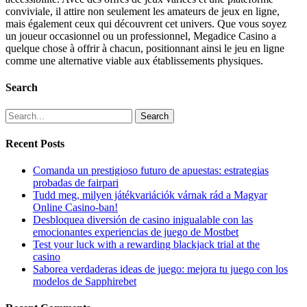
conviviale, il attire non seulement les amateurs de jeux en ligne,
mais également ceux qui découvrent cet univers. Que vous soyez
un joueur occasionnel ou un professionnel, Megadice Casino a
quelque chose à offrir à chacun, positionnant ainsi le jeu en ligne
comme une alternative viable aux établissements physiques.
Search
Search
Recent Posts
Comanda un prestigioso futuro de apuestas: estrategias
probadas de fairpari
Tudd meg, milyen játékvariációk várnak rád a Magyar
Online Casino-ban!
Desbloquea diversión de casino inigualable con las
emocionantes experiencias de juego de Mostbet
Test your luck with a rewarding blackjack trial at the
casino
Saborea verdaderas ideas de juego: mejora tu juego con los
modelos de Sapphirebet