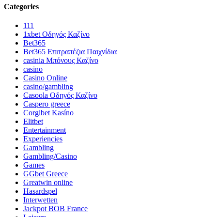
Categories
111
1xbet Οδηγός Καζίνο
Bet365
Bet365 Επιτραπέζια Παιχνίδια
casinia Μπόνους Καζίνο
casino
Casino Online
casino/gambling
Casoola Οδηγός Καζίνο
Caspero greece
Corgibet Kasíno
Elitbet
Entertainment
Experiencies
Gambling
Gambling/Casino
Games
GGbet Greece
Greatwin online
Hasardspel
Interwetten
Jackpot BOB France