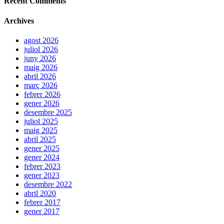
Recent Comments
Archives
agost 2026
juliol 2026
juny 2026
maig 2026
abril 2026
març 2026
febrer 2026
gener 2026
desembre 2025
juliol 2025
maig 2025
abril 2025
gener 2025
gener 2024
febrer 2023
gener 2023
desembre 2022
abril 2020
febrer 2017
gener 2017