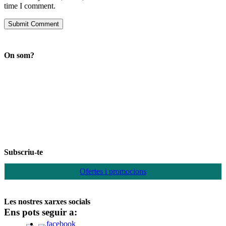
time I comment.
On som?
Subscriu-te
Ofertes i promocions
Les nostres xarxes socials
Ens pots seguir a: