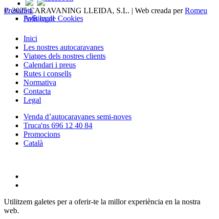
© 2025 CARAVANING LLEIDA, S.L. | Web creada per
Romeu Prenafeta
Política de Cookies
Avís legal
Close
Inici
Menu
Les nostres autocaravanes
Viatges dels nostres clients
Calendari i preus
Rutes i consells
Normativa
Contacta
Legal
Venda d’autocaravanes semi-noves
Truca'ns 696 12 40 84
Promocions
Català
twitter
facebook
Utilitzem galetes per a oferir-te la millor experiència en la nostra
web.