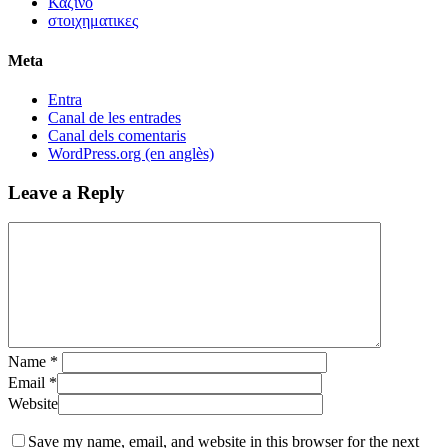
Καζίνο
στοιχηματικες
Meta
Entra
Canal de les entrades
Canal dels comentaris
WordPress.org (en anglès)
Leave a Reply
Name
*
Email
*
Website
Save my name, email, and website in this browser for the next