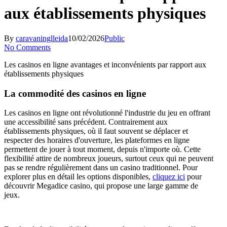
aux établissements physiques
By
caravaninglleida
10/02/2026
Public
No Comments
Les casinos en ligne avantages et inconvénients par rapport aux
établissements physiques
La commodité des casinos en ligne
Les casinos en ligne ont révolutionné l'industrie du jeu en offrant
une accessibilité sans précédent. Contrairement aux
établissements physiques, où il faut souvent se déplacer et
respecter des horaires d'ouverture, les plateformes en ligne
permettent de jouer à tout moment, depuis n'importe où. Cette
flexibilité attire de nombreux joueurs, surtout ceux qui ne peuvent
pas se rendre régulièrement dans un casino traditionnel. Pour
explorer plus en détail les options disponibles,
cliquez ici
pour
découvrir Megadice casino, qui propose une large gamme de
jeux.