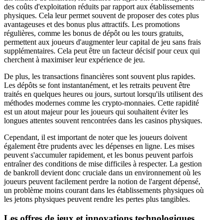
des coûts d'exploitation réduits par rapport aux établissements
physiques. Cela leur permet souvent de proposer des cotes plus
avantageuses et des bonus plus attractifs. Les promotions
régulières, comme les bonus de dépôt ou les tours gratuits,
permettent aux joueurs d'augmenter leur capital de jeu sans frais
supplémentaires. Cela peut être un facteur décisif pour ceux qui
cherchent à maximiser leur expérience de jeu.
De plus, les transactions financières sont souvent plus rapides.
Les dépôts se font instantanément, et les retraits peuvent être
traités en quelques heures ou jours, surtout lorsqu'ils utilisent des
méthodes modernes comme les crypto-monnaies. Cette rapidité
est un atout majeur pour les joueurs qui souhaitent éviter les
longues attentes souvent rencontrées dans les casinos physiques.
Cependant, il est important de noter que les joueurs doivent
également être prudents avec les dépenses en ligne. Les mises
peuvent s'accumuler rapidement, et les bonus peuvent parfois
entraîner des conditions de mise difficiles à respecter. La gestion
de bankroll devient donc cruciale dans un environnement où les
joueurs peuvent facilement perdre la notion de l'argent dépensé,
un problème moins courant dans les établissements physiques où
les jetons physiques peuvent rendre les pertes plus tangibles.
Les offres de jeux et innovations technologiques