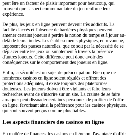
peut être un facteur de plaisir important pour beaucoup, qui
trouvent que l'aspect communautaire du jeu renforce leur
expérience.
De plus, les jeux en ligne peuvent devenir très addictifs. La
facilité d'accès et l'absence de barrières physiques peuvent
amener certains joueurs à perdre la notion du temps et à jouer au-
delà de leurs limites. Les établissements physiques, en revanche,
imposent des pauses naturelles, que ce soit par la nécessité de se
déplacer entre les jeux ou simplement à travers la présence
d'autres joueurs. Cette différence peut donc avoir des
conséquences sur le comportement des joueurs en ligne.
Enfin, la sécurité est un sujet de préoccupation. Bien que de
nombreux casinos en ligne soient régulés et offrent des
protections adéquates, il existe toujours des plateformes
douteuses. Les joueurs doivent être vigilants et faire leurs
recherches avant de s'inscrire sur un site. La crainte de se faire
arnaquer peut dissuader certaines personnes de profiter de l'offre
en ligne, favorisant ainsi la préférence pour les casinos physiques,
qui sont souvent perçus comme plus fiables.
Les aspects financiers des casinos en ligne
En matière de finances, les casinos en ligne ont l'avantage d'offrir