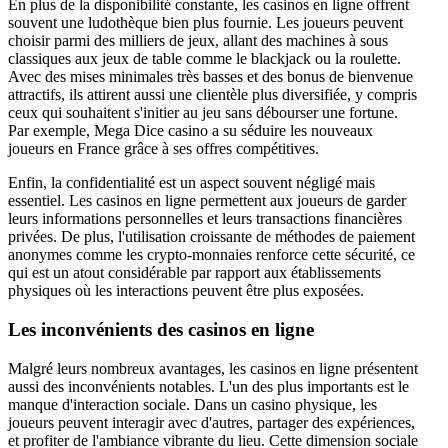
En plus de la disponibilité constante, les casinos en ligne offrent
souvent une ludothèque bien plus fournie. Les joueurs peuvent
choisir parmi des milliers de jeux, allant des machines à sous
classiques aux jeux de table comme le blackjack ou la roulette.
Avec des mises minimales très basses et des bonus de bienvenue
attractifs, ils attirent aussi une clientèle plus diversifiée, y compris
ceux qui souhaitent s'initier au jeu sans débourser une fortune.
Par exemple, Mega Dice casino a su séduire les nouveaux
joueurs en France grâce à ses offres compétitives.
Enfin, la confidentialité est un aspect souvent négligé mais
essentiel. Les casinos en ligne permettent aux joueurs de garder
leurs informations personnelles et leurs transactions financières
privées. De plus, l'utilisation croissante de méthodes de paiement
anonymes comme les crypto-monnaies renforce cette sécurité, ce
qui est un atout considérable par rapport aux établissements
physiques où les interactions peuvent être plus exposées.
Les inconvénients des casinos en ligne
Malgré leurs nombreux avantages, les casinos en ligne présentent
aussi des inconvénients notables. L'un des plus importants est le
manque d'interaction sociale. Dans un casino physique, les
joueurs peuvent interagir avec d'autres, partager des expériences,
et profiter de l'ambiance vibrante du lieu. Cette dimension sociale