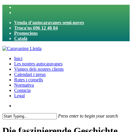
Skip
twitter
to
facebook
main
Venda d’autocaravanes semi-noves
content
Truca'ns 696 12 40 84
Promocions
Català
search
Menu
Inici
Les nostres autocaravanes
Viatges dels nostres clients
Calendari i preus
Rutes i consells
Normativa
Contacta
Legal
search
Press enter to begin your search
Close
Search
Die faszinierende Geschichte