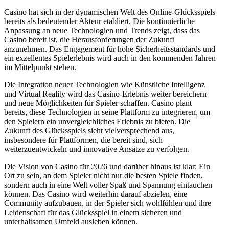
Casino hat sich in der dynamischen Welt des Online-Glücksspiels
bereits als bedeutender Akteur etabliert. Die kontinuierliche
Anpassung an neue Technologien und Trends zeigt, dass das
Casino bereit ist, die Herausforderungen der Zukunft
anzunehmen. Das Engagement für hohe Sicherheitsstandards und
ein exzellentes Spielerlebnis wird auch in den kommenden Jahren
im Mittelpunkt stehen.
Die Integration neuer Technologien wie Künstliche Intelligenz
und Virtual Reality wird das Casino-Erlebnis weiter bereichern
und neue Möglichkeiten für Spieler schaffen. Casino plant
bereits, diese Technologien in seine Plattform zu integrieren, um
den Spielern ein unvergleichliches Erlebnis zu bieten. Die
Zukunft des Glücksspiels sieht vielversprechend aus,
insbesondere für Plattformen, die bereit sind, sich
weiterzuentwickeln und innovative Ansätze zu verfolgen.
Die Vision von Casino für 2026 und darüber hinaus ist klar: Ein
Ort zu sein, an dem Spieler nicht nur die besten Spiele finden,
sondern auch in eine Welt voller Spaß und Spannung eintauchen
können. Das Casino wird weiterhin darauf abzielen, eine
Community aufzubauen, in der Spieler sich wohlfühlen und ihre
Leidenschaft für das Glücksspiel in einem sicheren und
unterhaltsamen Umfeld ausleben können.