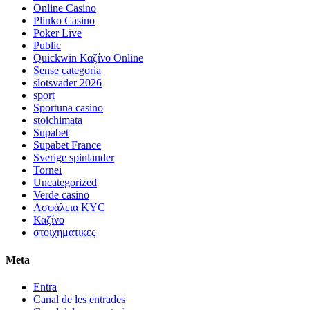
Online Casino
Plinko Casino
Poker Live
Public
Quickwin Καζίνο Online
Sense categoria
slotsvader 2026
sport
Sportuna casino
stoichimata
Supabet
Supabet France
Sverige spinlander
Tornei
Uncategorized
Verde casino
Ασφάλεια KYC
Καζίνο
στοιχηματικες
Meta
Entra
Canal de les entrades