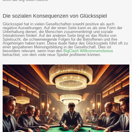
Die sozialen Konsequenzen von Glücksspiel
Glücksspiel hat in vielen Gesellschaften sowohl positive als auch
negative Auswirkungen. Auf der einen Seite kann es als eine Form der
Unterhaltung dienen, die Menschen zusammenbringt und soziale
Interaktionen fördert. Auf der anderen Seite birgt es das Risiko von
Spielsucht, die schwerwiegende Folgen für die Betroffenen und ihre
Angehörigen haben kann. Diese duale Natur des Glücksspiels führt oft zu
einer gespaltenen Meinungsbildung in der Gesellschaft. Dies ist
besonders relevant, wenn man den
BigClash Willkommensbonus
betrachtet, von dem viele neue Spieler profitieren können.