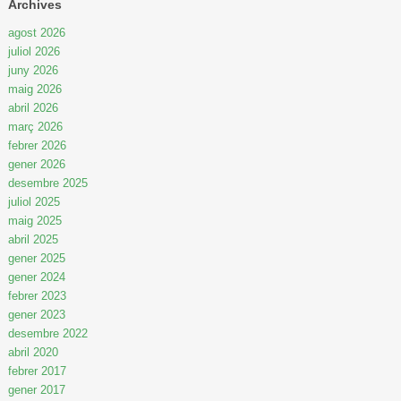
Archives
agost 2026
juliol 2026
juny 2026
maig 2026
abril 2026
març 2026
febrer 2026
gener 2026
desembre 2025
juliol 2025
maig 2025
abril 2025
gener 2025
gener 2024
febrer 2023
gener 2023
desembre 2022
abril 2020
febrer 2017
gener 2017