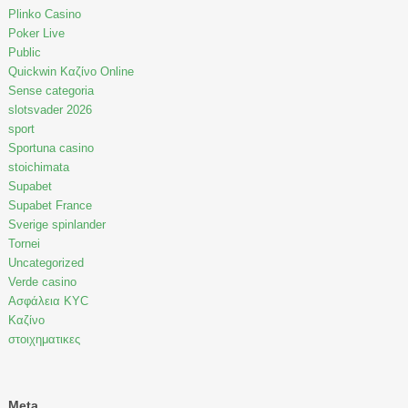
Plinko Casino
Poker Live
Public
Quickwin Καζίνο Online
Sense categoria
slotsvader 2026
sport
Sportuna casino
stoichimata
Supabet
Supabet France
Sverige spinlander
Tornei
Uncategorized
Verde casino
Ασφάλεια KYC
Καζίνο
στοιχηματικες
Meta