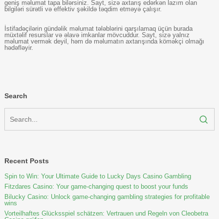
geniş məlumat tapa bilərsiniz. Sayt, sizə axtarış edərkən lazım olan
bilgiləri sürətli və effektiv şəkildə təqdim etməyə çalışır.
İstifadəçilərin gündəlik məlumat tələblərini qarşılamaq üçün burada
müxtəlif resurslar və əlavə imkanlar mövcuddur. Sayt, sizə yalnız
məlumat vermək deyil, həm də məlumatın axtarışında köməkçi olmağı
hədəfləyir.
Search
Recent Posts
Spin to Win: Your Ultimate Guide to Lucky Days Casino Gambling
Fitzdares Casino: Your game-changing quest to boost your funds
Bilucky Casino: Unlock game-changing gambling strategies for profitable
wins
Vorteilhaftes Glücksspiel schätzen: Vertrauen und Regeln von Cleobetra