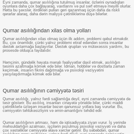
Eyni zamanda, qumar asılılığına tutulmuş insanlar, özlərini oynadıqları
oyunlara daha çox bağlayaraq, vaxtlarını və pul sərf etməyə meyilli olurlar.
Hətta bu şəxslər, itirdikləri pulları geri qazanmaq üçün daha da riskli
qərarlar alaraq, daha dərin maliyyə çətinliklərinə düşə bilərlər.
Qumar asılılığından xilas olma yolları
Qumar asılılığından xilas olmaq üçün ilk addım, problemi qəbul etməkdir.
Bu, çox önəmlidir, çünki yalnız problemi etiraf edəndən sonra insanlar
dəstək axtarmağa başlayırlar. Dəstək qrupları və mütəxəssis yardımı, bu
prosesdə olduqca faydalıdır.
Həmçinin, gündəlik həyata mənalı fəaliyyətlər daxil etmək, asılılığın
təsirini azaltmağa kömək edə bilər. İdman, hobbilər və dostlarla zaman
keçirmək, insanın fikrini dağıtmağa və psixoloji vəziyyətini
yaxşılaşdırmağa kömək edə bilər.
Qumar asılılığının cəmiyyətə təsiri
Qumar asılılığı, yalnız fərdi sağlamlığa deyil, eyni zamanda cəmiyyətə də
təsir göstərir. Bu asılılıq, insanları cinayətə yönəldə bilər, çünki maddi
çətinliklərlə üzləşən insanlar bəzən qanunsuz yollara baş vururlar. Bu,
cəmiyyətin təhlükəsizliyini və əmin-amanlığını təhdid edir.
Qumar asılılığının artması, həm də iqtisadiyyata ziyan vurur. İş yerində
məhsuldarlığın azalması, işçilərin pozulmuş psixoloji vəziyyəti və daha
çox xəstəliklər cəmiyyətə əlavə xərclər gətirir. Bu səbəbdən, qumar