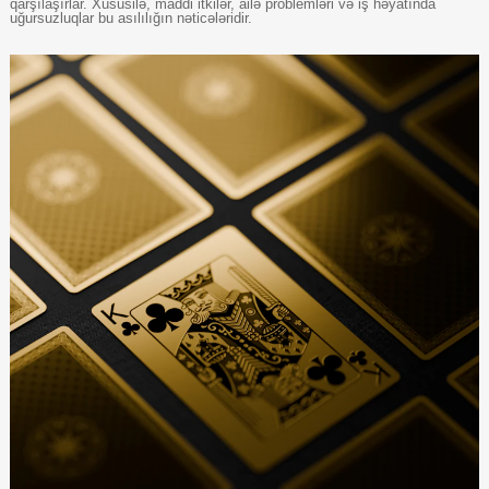
qarşılaşırlar. Xüsusilə, maddi itkilər, ailə problemləri və iş həyatında
uğursuzluqlar bu asılılığın nəticələridir.