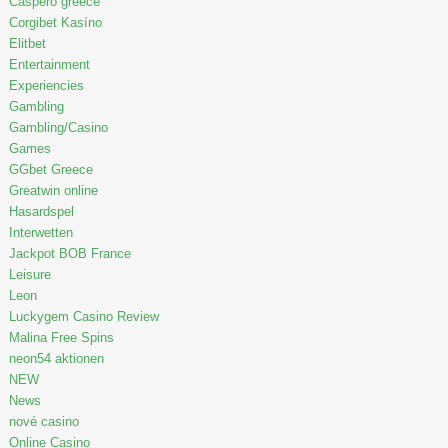
Caspero greece
Corgibet Kasíno
Elitbet
Entertainment
Experiencies
Gambling
Gambling/Casino
Games
GGbet Greece
Greatwin online
Hasardspel
Interwetten
Jackpot BOB France
Leisure
Leon
Luckygem Casino Review
Malina Free Spins
neon54 aktionen
NEW
News
nové casino
Online Casino