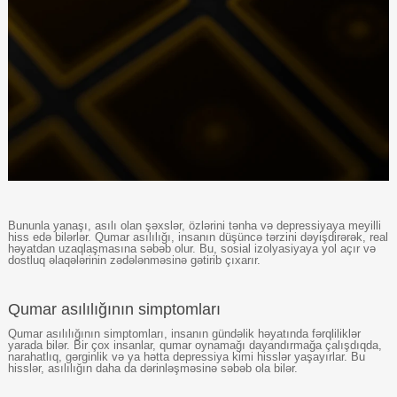
Bununla yanaşı, asılı olan şəxslər, özlərini tənha və depressiyaya meyilli
hiss edə bilərlər. Qumar asılılığı, insanın düşüncə tərzini dəyişdirərək, real
həyatdan uzaqlaşmasına səbəb olur. Bu, sosial izolyasiyaya yol açır və
dostluq əlaqələrinin zədələnməsinə gətirib çıxarır.
Qumar asılılığının simptomları
Qumar asılılığının simptomları, insanın gündəlik həyatında fərqliliklər
yarada bilər. Bir çox insanlar, qumar oynamağı dayandırmağa çalışdıqda,
narahatlıq, gərginlik və ya hətta depressiya kimi hisslər yaşayırlar. Bu
hisslər, asılılığın daha da dərinləşməsinə səbəb ola bilər.