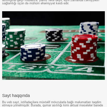
asılılığına qarşı mübarizə, yalnız fərdi deyil, eyni zamanda cəmiyyətin
sağlamlığı üçün də mühüm əhəmiyyət kəsb edir.
Sayt haqqında
Bu veb sayt, istifadəçilərə müxtəlif mövzularla bağlı məlumatları təqdim
etməyə yönəlmişdir. Burada, qumar asılılığı kimi aktual məsələlər barədə