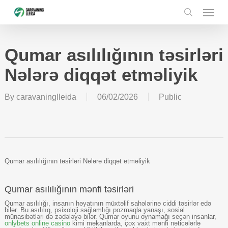
Skip
Menu
to
main
content
search
Qumar asılılığının təsirləri
Nələrə diqqət etməliyik
By
caravaninglleida
06/02/2026
Public
Qumar asılılığının təsirləri Nələrə diqqət etməliyik
Qumar asılılığının mənfi təsirləri
Qumar asılılığı, insanın həyatının müxtəlif sahələrinə ciddi təsirlər edə
bilər. Bu asılılıq, psixoloji sağlamlığı pozmaqla yanaşı, sosial
münasibətləri də zədələyə bilər. Qumar oyunu oynamağı seçən insanlar,
onlybets online casino
kimi məkanlarda, çox vaxt mənfi nəticələrlə