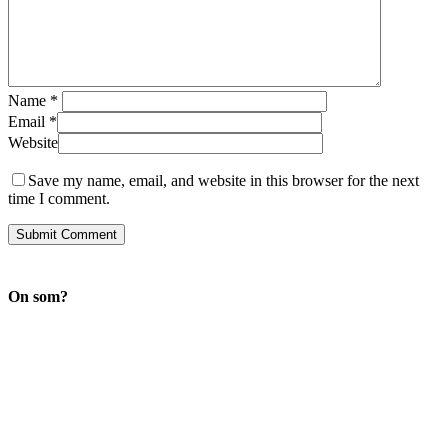
Name
*
Email
*
Website
Save my name, email, and website in this browser for the next
time I comment.
On som?