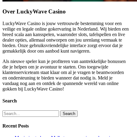
Over LuckyWave Casino
LuckyWave Casino is jouw vertrouwde bestemming voor een
veilige en legale online gokervaring in Nederland. Wij bieden een
breed scala aan kansspelen, waaronder slots, tafelspellen en live
dealer opties, allemaal ontworpen om jou urenlang vermaak te
bieden. Onze gebruiksvriendelijke interface zorgt ervoor dat je
gemakkelijk door ons aanbod kunt navigeren.
Als nieuwe speler kun je profiteren van aantrekkelijke bonussen
die je helpen om je avontuur te starten. Ons toegewijde
klantenserviceteam staat klaar om al je vragen te beantwoorden
en ondersteuning te bieden wanneer dat nodig is. Meld je
vandaag nog aan en ontdek de spannende wereld van online
gokken bij LuckyWave Casino!
Search
Search
Recent Posts