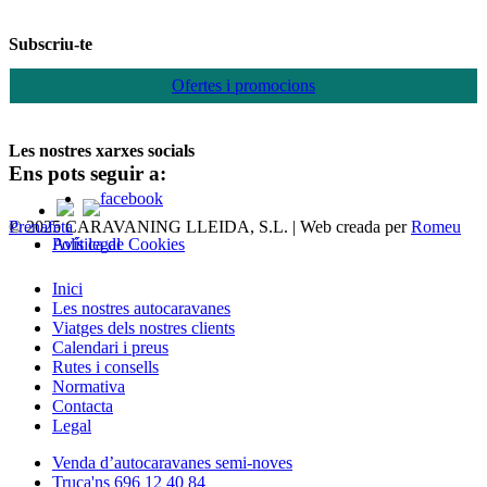
Subscriu-te
Ofertes i promocions
Les nostres xarxes socials
Ens pots seguir a:
© 2025 CARAVANING LLEIDA, S.L. | Web creada per
Romeu Prenafeta
Política de Cookies
Avís legal
Close
Inici
Menu
Les nostres autocaravanes
Viatges dels nostres clients
Calendari i preus
Rutes i consells
Normativa
Contacta
Legal
Venda d’autocaravanes semi-noves
Truca'ns 696 12 40 84