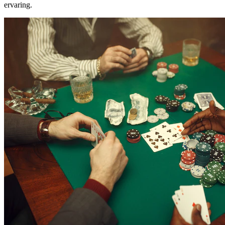
ervaring.