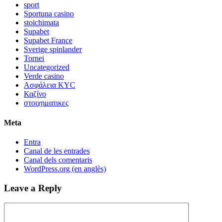
sport
Sportuna casino
stoichimata
Supabet
Supabet France
Sverige spinlander
Tornei
Uncategorized
Verde casino
Ασφάλεια KYC
Καζίνο
στοιχηματικες
Meta
Entra
Canal de les entrades
Canal dels comentaris
WordPress.org (en anglès)
Leave a Reply