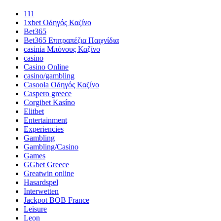
111
1xbet Οδηγός Καζίνο
Bet365
Bet365 Επιτραπέζια Παιχνίδια
casinia Μπόνους Καζίνο
casino
Casino Online
casino/gambling
Casoola Οδηγός Καζίνο
Caspero greece
Corgibet Kasíno
Elitbet
Entertainment
Experiencies
Gambling
Gambling/Casino
Games
GGbet Greece
Greatwin online
Hasardspel
Interwetten
Jackpot BOB France
Leisure
Leon