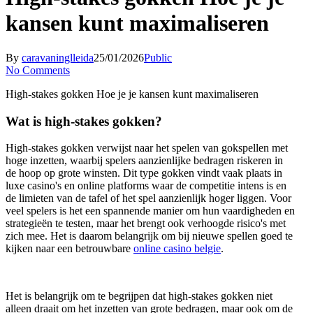
kansen kunt maximaliseren
By
caravaninglleida
25/01/2026
Public
No Comments
High-stakes gokken Hoe je je kansen kunt maximaliseren
Wat is high-stakes gokken?
High-stakes gokken verwijst naar het spelen van gokspellen met
hoge inzetten, waarbij spelers aanzienlijke bedragen riskeren in
de hoop op grote winsten. Dit type gokken vindt vaak plaats in
luxe casino's en online platforms waar de competitie intens is en
de limieten van de tafel of het spel aanzienlijk hoger liggen. Voor
veel spelers is het een spannende manier om hun vaardigheden en
strategieën te testen, maar het brengt ook verhoogde risico's met
zich mee. Het is daarom belangrijk om bij nieuwe spellen goed te
kijken naar een betrouwbare
online casino belgie
.
Het is belangrijk om te begrijpen dat high-stakes gokken niet
alleen draait om het inzetten van grote bedragen, maar ook om de