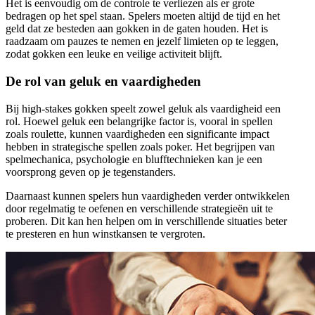
Het is eenvoudig om de controle te verliezen als er grote
bedragen op het spel staan. Spelers moeten altijd de tijd en het
geld dat ze besteden aan gokken in de gaten houden. Het is
raadzaam om pauzes te nemen en jezelf limieten op te leggen,
zodat gokken een leuke en veilige activiteit blijft.
De rol van geluk en vaardigheden
Bij high-stakes gokken speelt zowel geluk als vaardigheid een
rol. Hoewel geluk een belangrijke factor is, vooral in spellen
zoals roulette, kunnen vaardigheden een significante impact
hebben in strategische spellen zoals poker. Het begrijpen van
spelmechanica, psychologie en blufftechnieken kan je een
voorsprong geven op je tegenstanders.
Daarnaast kunnen spelers hun vaardigheden verder ontwikkelen
door regelmatig te oefenen en verschillende strategieën uit te
proberen. Dit kan hen helpen om in verschillende situaties beter
te presteren en hun winstkansen te vergroten.