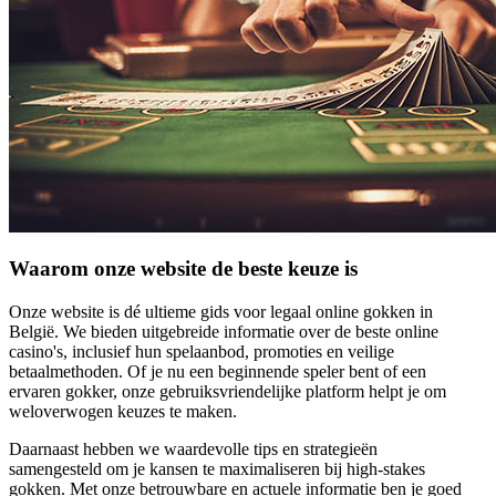
Waarom onze website de beste keuze is
Onze website is dé ultieme gids voor legaal online gokken in
België. We bieden uitgebreide informatie over de beste online
casino's, inclusief hun spelaanbod, promoties en veilige
betaalmethoden. Of je nu een beginnende speler bent of een
ervaren gokker, onze gebruiksvriendelijke platform helpt je om
weloverwogen keuzes te maken.
Daarnaast hebben we waardevolle tips en strategieën
samengesteld om je kansen te maximaliseren bij high-stakes
gokken. Met onze betrouwbare en actuele informatie ben je goed