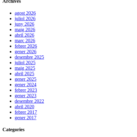
Archives
agost 2026
juliol 2026
juny 2026
maig 2026
abril 2026
març 2026
febrer 2026
gener 2026
desembre 2025
juliol 2025
maig 2025
abril 2025
gener 2025
gener 2024
febrer 2023
gener 2023
desembre 2022
abril 2020
febrer 2017
gener 2017
Categories