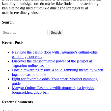
kan tilbyde indsigt, som du måske ikke finder andre steder, og
kan hjælpe dig med at udvikle dine egne strategier til at
maksimere dine gevinster.
Search
Search
Recent Posts
Navigate the casino floor with Jaguarino's cutting-edge
gambling concepts.
Discover the transformative power of the jackpot at
Jaguarino online casino.
Obtain rewarding results: a solid gambling mentality when
jugando casino online
Fight for favorable odds: Your smart Mostbet gambling
guide
Magyar Online Casino: kezdők útmutatója a legjobb
bónuszokhoz 2026-ban
Recent Comments