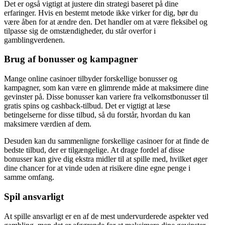
Det er også vigtigt at justere din strategi baseret på dine
erfaringer. Hvis en bestemt metode ikke virker for dig, bør du
være åben for at ændre den. Det handler om at være fleksibel og
tilpasse sig de omstændigheder, du står overfor i
gamblingverdenen.
Brug af bonusser og kampagner
Mange online casinoer tilbyder forskellige bonusser og
kampagner, som kan være en glimrende måde at maksimere dine
gevinster på. Disse bonusser kan variere fra velkomstbonusser til
gratis spins og cashback-tilbud. Det er vigtigt at læse
betingelserne for disse tilbud, så du forstår, hvordan du kan
maksimere værdien af dem.
Desuden kan du sammenligne forskellige casinoer for at finde de
bedste tilbud, der er tilgængelige. At drage fordel af disse
bonusser kan give dig ekstra midler til at spille med, hvilket øger
dine chancer for at vinde uden at risikere dine egne penge i
samme omfang.
Spil ansvarligt
At spille ansvarligt er en af de mest undervurderede aspekter ved