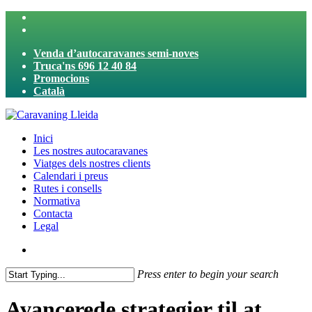
Skip
twitter
to
facebook
main
Venda d’autocaravanes semi-noves
content
Truca'ns 696 12 40 84
Promocions
Català
search
Menu
Inici
Les nostres autocaravanes
Viatges dels nostres clients
Calendari i preus
Rutes i consells
Normativa
Contacta
Legal
search
Press enter to begin your search
Close
Search
Avancerede strategier til at