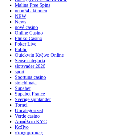
Malina Free Spins
neon54 aktionen
NEW
News
nové casino
Online Casino
Plinko Casino
Poker Live
Public
Quickwin Καζίνο Online
Sense categoria
slotsvader 2026
sport
Sportuna casino
stoichimata
Supabet
Supabet France
Sverige spinlander
Tornei
Uncategorized
Verde casino
Ασφάλεια KYC
Καζίνο
στοιχηματικες