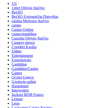
111
1xbet Οδηγός Καζίνο
Bet365
Bet365 Επιτραπέζια Παιχνίδια
casinia Μπόνους Καζίνο
casino
Casino Online
casino/gambling
Casoola Οδηγός Καζίνο
Caspero greece
Corgibet Kasíno
Elitbet
Entertainment
Experiencies
Gambling
Gambling/Casino
Games
GGbet Greece
Greatwin online
Hasardspel
Interwetten
Jackpot BOB France
Leisure
Leon
Luckygem Casino Review