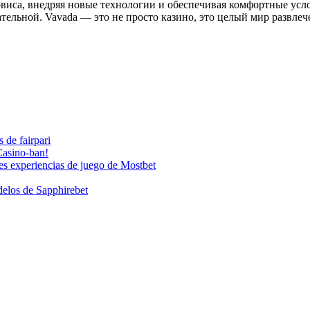
виса, внедряя новые технологии и обеспечивая комфортные усло
ательной. Vavada — это не просто казино, это целый мир развле
 de fairpari
Casino-ban!
es experiencias de juego de Mostbet
delos de Sapphirebet