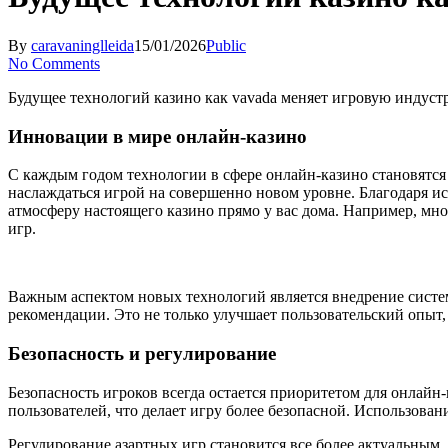
By
caravaninglleida
15/01/2026
Public
No Comments
Будущее технологий казино как vavada меняет игровую индус
Инновации в мире онлайн-казино
С каждым годом технологии в сфере онлайн-казино становятся
наслаждаться игрой на совершенно новом уровне. Благодаря и
атмосферу настоящего казино прямо у вас дома. Например, мн
игр.
Важным аспектом новых технологий является внедрение систем
рекомендации. Это не только улучшает пользовательский опыт,
Безопасность и регулирование
Безопасность игроков всегда остается приоритетом для онлай
пользователей, что делает игру более безопасной. Использов
Регулирование азартных игр становится все более актуальным,