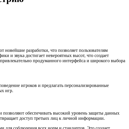
ют новейшие разработки, что позволяет пользователям
ки и звука достигает невероятных высот, что создает
их привлекательно продуманного интерфейса и широкого выбора
поведение игроков и предлагать персонализированные
ых игр.
гии позволяют обеспечивать высокий уровень защиты данных
отвращает доступ третьих лиц к личной информации.
и для соблюдения всех норм и стандартов. Это создает