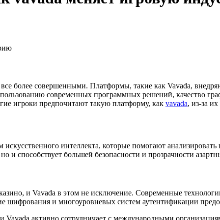
трию
 все более совершенными. Платформы, такие как Vavada, внедря
спользованию современных программных решений, качество графи
огие игроки предпочитают такую платформу, как
vavada
, из-за 
 искусственного интеллекта, которые помогают анализировать 
 но и способствует большей безопасности и прозрачности азартн
н-казино, и Vavada в этом не исключение. Современные техноло
ание шифрования и многоуровневых систем аутентификации пред
 и Vavada активно сотрудничает с международными организациям