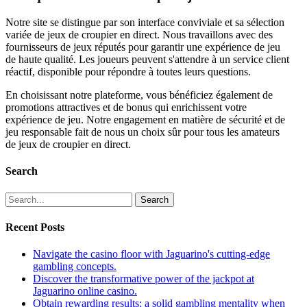
Notre site se distingue par son interface conviviale et sa sélection
variée de jeux de croupier en direct. Nous travaillons avec des
fournisseurs de jeux réputés pour garantir une expérience de jeu
de haute qualité. Les joueurs peuvent s'attendre à un service client
réactif, disponible pour répondre à toutes leurs questions.
En choisissant notre plateforme, vous bénéficiez également de
promotions attractives et de bonus qui enrichissent votre
expérience de jeu. Notre engagement en matière de sécurité et de
jeu responsable fait de nous un choix sûr pour tous les amateurs
de jeux de croupier en direct.
Search
Search
Recent Posts
Navigate the casino floor with Jaguarino's cutting-edge
gambling concepts.
Discover the transformative power of the jackpot at
Jaguarino online casino.
Obtain rewarding results: a solid gambling mentality when