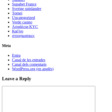
Supabet France
Sverige spinlander
Tornei
Uncategorized
Verde casino
Ασφάλεια KYC
Καζίνο
στοιχηματικες
Meta
Entra
Canal de les entrades
Canal dels comentaris
WordPress.org (en anglès)
Leave a Reply