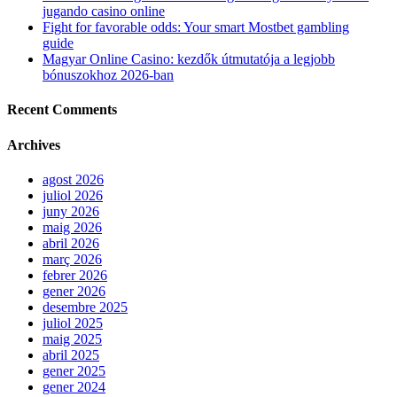
jugando casino online
Fight for favorable odds: Your smart Mostbet gambling
guide
Magyar Online Casino: kezdők útmutatója a legjobb
bónuszokhoz 2026-ban
Recent Comments
Archives
agost 2026
juliol 2026
juny 2026
maig 2026
abril 2026
març 2026
febrer 2026
gener 2026
desembre 2025
juliol 2025
maig 2025
abril 2025
gener 2025
gener 2024