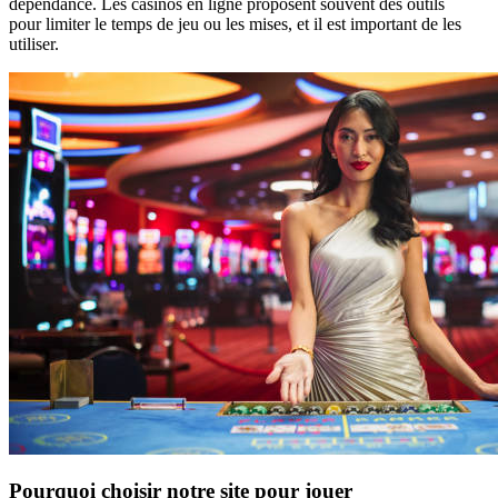
dépendance. Les casinos en ligne proposent souvent des outils
pour limiter le temps de jeu ou les mises, et il est important de les
utiliser.
Pourquoi choisir notre site pour jouer