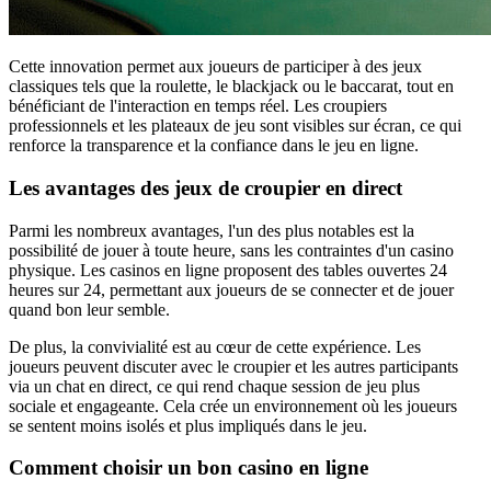
Cette innovation permet aux joueurs de participer à des jeux
classiques tels que la roulette, le blackjack ou le baccarat, tout en
bénéficiant de l'interaction en temps réel. Les croupiers
professionnels et les plateaux de jeu sont visibles sur écran, ce qui
renforce la transparence et la confiance dans le jeu en ligne.
Les avantages des jeux de croupier en direct
Parmi les nombreux avantages, l'un des plus notables est la
possibilité de jouer à toute heure, sans les contraintes d'un casino
physique. Les casinos en ligne proposent des tables ouvertes 24
heures sur 24, permettant aux joueurs de se connecter et de jouer
quand bon leur semble.
De plus, la convivialité est au cœur de cette expérience. Les
joueurs peuvent discuter avec le croupier et les autres participants
via un chat en direct, ce qui rend chaque session de jeu plus
sociale et engageante. Cela crée un environnement où les joueurs
se sentent moins isolés et plus impliqués dans le jeu.
Comment choisir un bon casino en ligne