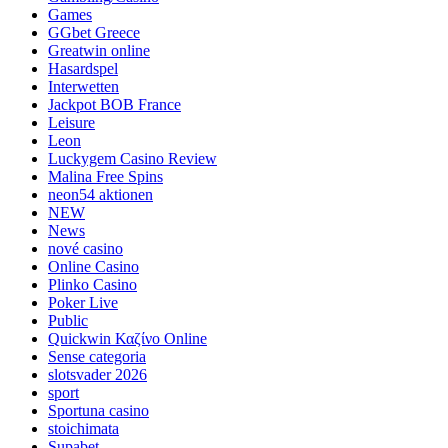
Games
GGbet Greece
Greatwin online
Hasardspel
Interwetten
Jackpot BOB France
Leisure
Leon
Luckygem Casino Review
Malina Free Spins
neon54 aktionen
NEW
News
nové casino
Online Casino
Plinko Casino
Poker Live
Public
Quickwin Καζίνο Online
Sense categoria
slotsvader 2026
sport
Sportuna casino
stoichimata
Supabet