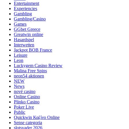
Entertainment
Experiencies
Gambling
Gambling/Casino
Games
GGbet Greece
Greatwin online
Hasardspel
Interwetten
Jackpot BOB France
Leisure
Leon
Luckygem Casino Review
Malina Free Spins
neon54 aktionen
NEW
News
nové casino
Online Casino
Plinko Casino
Poker Live
Public
Quickwin Καζίνο Online
Sense categoria
slotsvader 2026