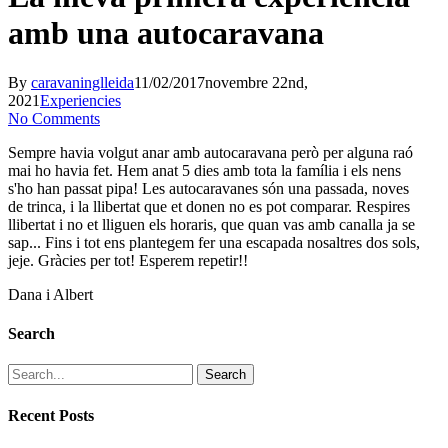
amb una autocaravana
By
caravaninglleida
11/02/2017
novembre 22nd,
2021
Experiencies
No Comments
Sempre havia volgut anar amb autocaravana però per alguna raó
mai ho havia fet. Hem anat 5 dies amb tota la família i els nens
s'ho han passat pipa! Les autocaravanes són una passada, noves
de trinca, i la llibertat que et donen no es pot comparar. Respires
llibertat i no et lliguen els horaris, que quan vas amb canalla ja se
sap... Fins i tot ens plantegem fer una escapada nosaltres dos sols,
jeje. Gràcies per tot! Esperem repetir!!
Dana i Albert
Search
Search
Recent Posts