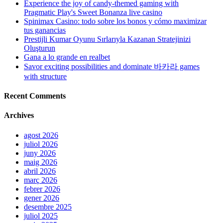
Experience the joy of candy-themed gaming with
Pragmatic Play's Sweet Bonanza live casino
Spinimax Casino: todo sobre los bonos y cómo maximizar
tus ganancias
Prestijli Kumar Oyunu Sırlarıyla Kazanan Stratejinizi
Oluşturun
Gana a lo grande en realbet
Savor exciting possibilities and dominate 바카라 games
with structure
Recent Comments
Archives
agost 2026
juliol 2026
juny 2026
maig 2026
abril 2026
març 2026
febrer 2026
gener 2026
desembre 2025
juliol 2025