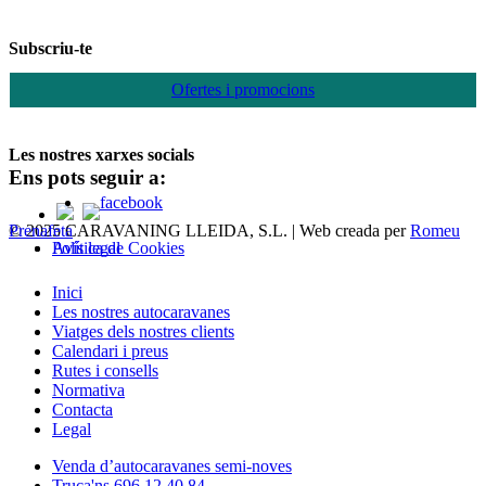
Subscriu-te
Ofertes i promocions
Les nostres xarxes socials
Ens pots seguir a:
© 2025 CARAVANING LLEIDA, S.L. | Web creada per
Romeu Prenafeta
Política de Cookies
Avís legal
Close
Inici
Menu
Les nostres autocaravanes
Viatges dels nostres clients
Calendari i preus
Rutes i consells
Normativa
Contacta
Legal
Venda d’autocaravanes semi-noves
Truca'ns 696 12 40 84