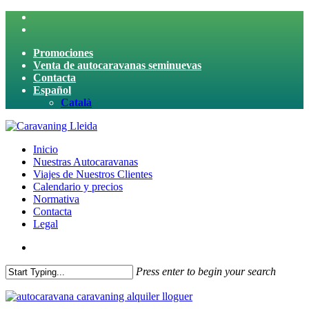
Skip
twitter
to
facebook
main
Promociones
content
Venta de autocaravanas seminuevas
Contacta
Español
Català
search
Menu
Inicio
Nuestras Autocaravanas
Viajes de Nuestros Clientes
Calendario y precios
Normativa
Contacta
Legal
search
Press enter to begin your search
Close
Search