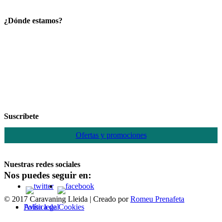
¿Dónde estamos?
Suscríbete
Ofertas y promociones
Nuestras redes sociales
Nos puedes seguir en:
© 2017 Caravaning Lleida | Creado por
Romeu Prenafeta
Política de Cookies
Aviso legal