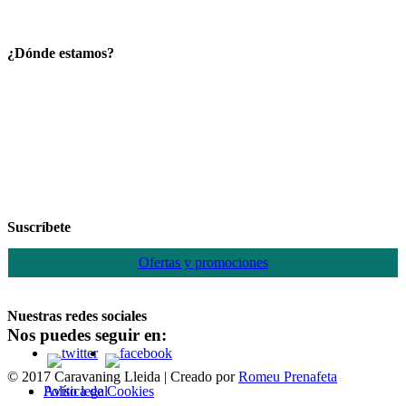
¿Dónde estamos?
Suscríbete
Ofertas y promociones
Nuestras redes sociales
Nos puedes seguir en:
© 2017 Caravaning Lleida | Creado por
Romeu Prenafeta
Política de Cookies
Aviso legal