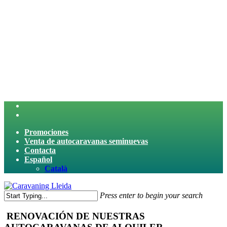
Skip
to
main
content
twitter
facebook
Promociones
Venta de autocaravanas seminuevas
Contacta
Español
Català
search
Menu
Press enter to begin your search
Close
Search
RENOVACIÓN DE NUESTRAS